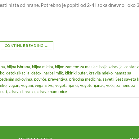
sti ništa od hrane. Potrebno je popiti od 2-4 l soka dnevno i oko 
CONTINUE READING
→
ana
,
biljna ishrana
,
biljna mleka
,
biljne zamene za maslac
,
bolje zdravlje
,
centar 
eko
,
detoksikacija
,
detox
,
herbal milk
,
kikiriki puter
,
kravlje mleko
,
namaz sa
 ceđenim sokovima
,
povrće
,
preventiva
,
prirodna medicina
,
saveti
,
Šest saveta 
leko
,
vegan
,
vegani
,
veganstvo
,
vegetarijanci
,
vegeterijanac
,
voće
,
zamene za
vosti
,
zdrava ishrana
,
zdrave namirnice