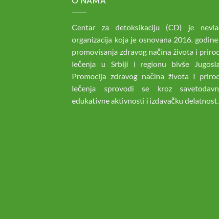
O NAMA
Centar za detoksikaciju (CD) je nevla
organizacija koja je osnovana 2016. godine
promovisanja zdravog načina života i prir
lečenja u Srbiji i regionu bivše Jugoslav
Promocija zdravog načina života i priro
lečenja sprovodi se kroz savetodav
edukativne aktivnosti i izdavačku delatnost.