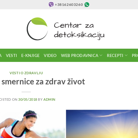
+38162603260
A
VESTI
E-KNJIGE
VIDEO
WEB PRODAVNICA
RECEPTI
PR
VESTI O ZDRAVLJU
smernice za zdrav život
OSTED ON
30/05/2018
BY
ADMIN