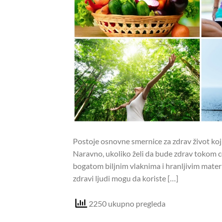
Postoje osnovne smernice za zdrav život koji
Naravno, ukoliko želi da bude zdrav tokom 
bogatom biljnim vlaknima i hranljivim ma
zdravi ljudi mogu da koriste […]
2250 ukupno pregleda