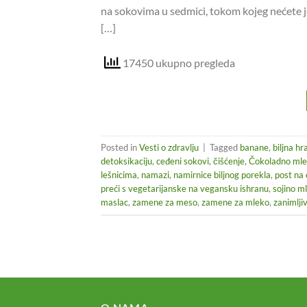
na sokovima u sedmici, tokom kojeg nećete je
[…]
17450 ukupno pregleda
Posted in
Vesti o zdravlju
|
Tagged
banane
,
biljna hr
detoksikaciju
,
ceđeni sokovi
,
čišćenje
,
Čokoladno ml
lešnicima
,
namazi
,
namirnice biljnog porekla
,
post na
preći s vegetarijanske na vegansku ishranu
,
sojino m
maslac
,
zamene za meso
,
zamene za mleko
,
zanimlji