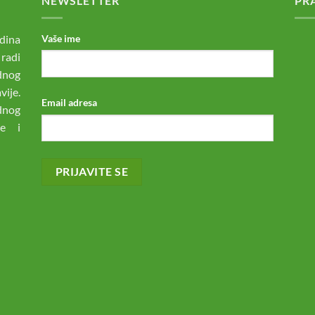
NEWSLETTER
PR
dina
Vaše ime
 radi
odnog
ije.
Email adresa
dnog
ne i