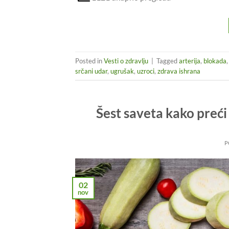
Posted in
Vesti o zdravlju
|
Tagged
arterija
,
blokada
srčani udar
,
ugrušak
,
uzroci
,
zdrava ishrana
Šest saveta kako preći
P
02
nov