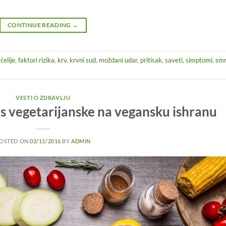
CONTINUE READING
→
,
ćelije
,
faktori rizika
,
krv
,
krvni sud
,
moždani udar
,
pritisak
,
saveti
,
simptomi
,
smr
VESTI O ZDRAVLJU
 s vegetarijanske na vegansku ishranu
OSTED ON
02/11/2016
BY
ADMIN