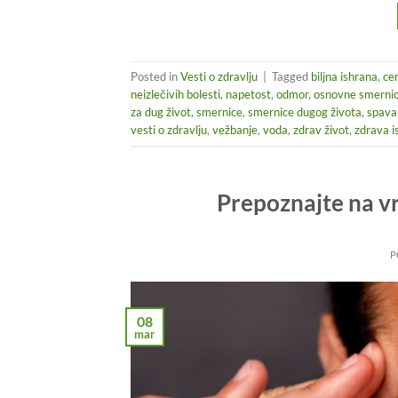
Posted in
Vesti o zdravlju
|
Tagged
biljna ishrana
,
ce
neizlečivih bolesti
,
napetost
,
odmor
,
osnovne smernic
za dug život
,
smernice
,
smernice dugog života
,
spava
vesti o zdravlju
,
vežbanje
,
voda
,
zdrav život
,
zdrava i
Prepoznajte na 
P
08
mar