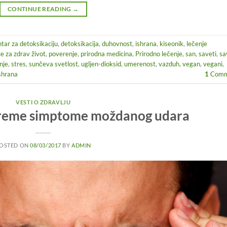
CONTINUE READING
→
ntar za detoksikaciju
,
detoksikacija
,
duhovnost
,
ishrana
,
kiseonik
,
lečenje
e za zdrav život
,
poverenje
,
prirodna medicina
,
Prirodno lečenje
,
san
,
saveti
,
sa
nje
,
stres
,
sunčeva svetlost
,
ugljen-dioksid
,
umerenost
,
vazduh
,
vegan
,
vegani
,
shrana
1
Comm
VESTI O ZDRAVLJU
vreme simptome moždanog udara
OSTED ON
08/03/2017
BY
ADMIN