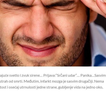
irajuće svetlo i zvuk sirene… Prijava:”Srčani udar”… Panika…Sasvim
 i strah od smrti. Međutim, infarkt mozga je sasvim drugačiji. Nema
tost i osećaj utrnulosti jedne strane, gubljenje vida na jedno oko,