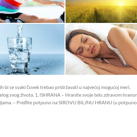
h bi se svaki čovek trebao pridržavati u najvećoj mogućoj meri.
celog svog života. 1. ISHRANA – Hranite svoje telo zdravom hrano
terijama. – Pređite potpuno na SIROVU BILJNU HRANU (u potpuno