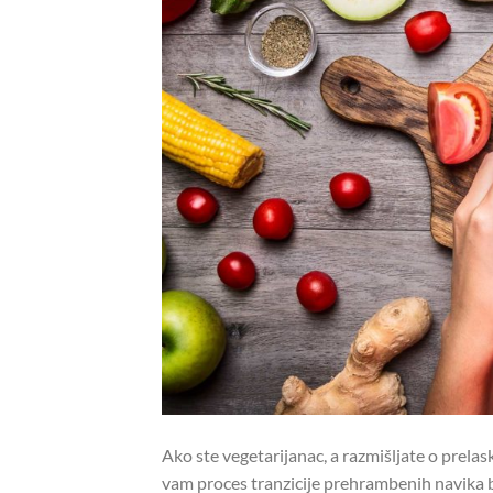
Ako ste vegetarijanac, a razmišljate o prel
vam proces tranzicije prehrambenih navika 