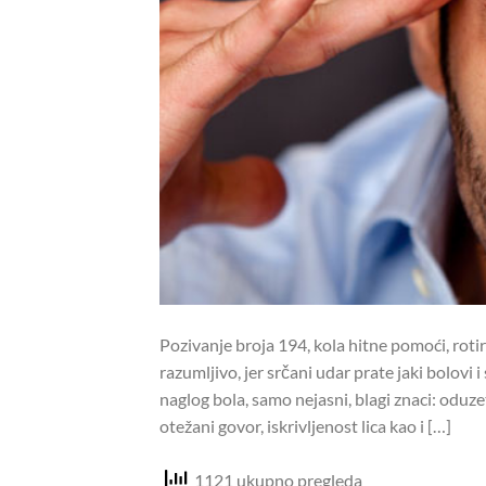
Pozivanje broja 194, kola hitne pomoći, rot
razumljivo, jer srčani udar prate jaki bolovi
naglog bola, samo nejasni, blagi znaci: oduze
otežani govor, iskrivljenost lica kao i […]
1121 ukupno pregleda