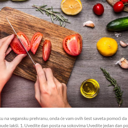
asku na vegansku prehranu, onda će vam ovih šest saveta pomoći da
bude lakši. 1. Uvedite dan posta na sokovima Uvedite jedan dan p