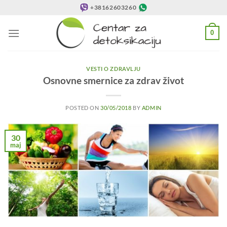
Preskoči
+38162603260
na
sadržaj
0
VESTI O ZDRAVLJU
Osnovne smernice za zdrav život
POSTED ON
30/05/2018
BY
ADMIN
30
maj