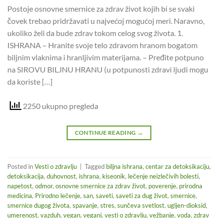
Postoje osnovne smernice za zdrav život kojih bi se svaki
čovek trebao pridržavati u najvećoj mogućoj meri. Naravno,
ukoliko želi da bude zdrav tokom celog svog života. 1.
ISHRANA – Hranite svoje telo zdravom hranom bogatom
biljnim vlaknima i hranljivim materijama. – Pređite potpuno
na SIROVU BILJNU HRANU (u potpunosti zdravi ljudi mogu
da koriste […]
2250 ukupno pregleda
CONTINUE READING
→
Posted in
Vesti o zdravlju
|
Tagged
biljna ishrana
,
centar za detoksikaciju
,
detoksikacija
,
duhovnost
,
ishrana
,
kiseonik
,
lečenje neizlečivih bolesti
,
napetost
,
odmor
,
osnovne smernice za zdrav život
,
poverenje
,
prirodna
medicina
,
Prirodno lečenje
,
san
,
saveti
,
saveti za dug život
,
smernice
,
smernice dugog života
,
spavanje
,
stres
,
sunčeva svetlost
,
ugljen-dioksid
,
umerenost
,
vazduh
,
vegan
,
vegani
,
vesti o zdravlju
,
vežbanje
,
voda
,
zdrav