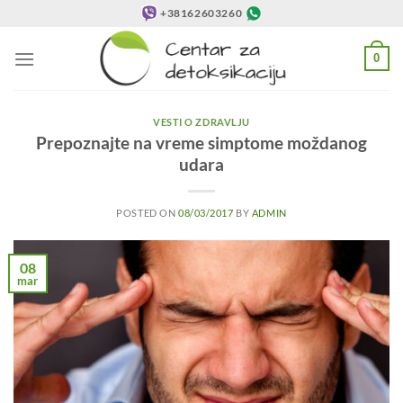
Preskoči
+38162603260
na
sadržaj
0
VESTI O ZDRAVLJU
Prepoznajte na vreme simptome moždanog
udara
POSTED ON
08/03/2017
BY
ADMIN
08
mar