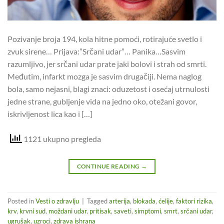
Pozivanje broja 194, kola hitne pomoći, rotirajuće svetlo i
zvuk sirene… Prijava:”Srčani udar”… Panika…Sasvim
razumljivo, jer srčani udar prate jaki bolovi i strah od smrti.
Međutim, infarkt mozga je sasvim drugačiji. Nema naglog
bola, samo nejasni, blagi znaci: oduzetost i osećaj utrnulosti
jedne strane, gubljenje vida na jedno oko, otežani govor,
iskrivljenost lica kao i […]
1121 ukupno pregleda
CONTINUE READING
→
Posted in
Vesti o zdravlju
|
Tagged
arterija
,
blokada
,
ćelije
,
faktori rizika
,
krv
,
krvni sud
,
moždani udar
,
pritisak
,
saveti
,
simptomi
,
smrt
,
srčani udar
,
ugrušak
,
uzroci
,
zdrava ishrana