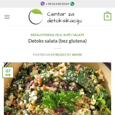
Preskoči
+38162603260
na
sadržaj
0
BEZGLUTENSKA JELA
,
SUPE I SALATE
Detoks salata (bez glutena)
POSTED ON
07/08/2017
BY
ADMIN
07
avg