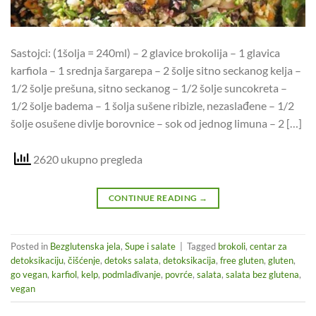
Sastojci: (1šolja = 240ml) – 2 glavice brokolija – 1 glavica
karfiola – 1 srednja šargarepa – 2 šolje sitno seckanog kelja –
1/2 šolje prešuna, sitno seckanog – 1/2 šolje suncokreta –
1/2 šolje badema – 1 šolja sušene ribizle, nezaslađene – 1/2
šolje osušene divlje borovnice – sok od jednog limuna – 2 […]
2620 ukupno pregleda
CONTINUE READING
→
Posted in
Bezglutenska jela
,
Supe i salate
|
Tagged
brokoli
,
centar za
detoksikaciju
,
čišćenje
,
detoks salata
,
detoksikacija
,
free gluten
,
gluten
,
go vegan
,
karfiol
,
kelp
,
podmlađivanje
,
povrće
,
salata
,
salata bez glutena
,
vegan