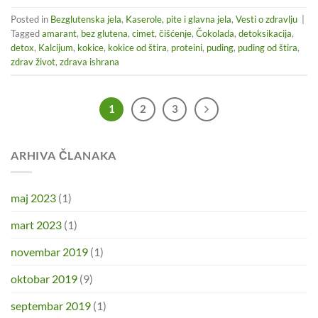
Posted in
Bezglutenska jela
,
Kaserole, pite i glavna jela
,
Vesti o zdravlju
|
Tagged
amarant
,
bez glutena
,
cimet
,
čišćenje
,
Čokolada
,
detoksikacija
,
detox
,
Kalcijum
,
kokice
,
kokice od štira
,
proteini
,
puding
,
puding od štira
,
zdrav život
,
zdrava ishrana
1
2
3
ARHIVA ČLANAKA
maj 2023
(1)
mart 2023
(1)
novembar 2019
(1)
oktobar 2019
(9)
septembar 2019
(1)