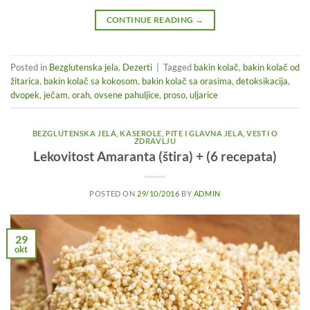
CONTINUE READING
→
Posted in
Bezglutenska jela
,
Dezerti
|
Tagged
bakin kolač
,
bakin kolač od
žitarica
,
bakin kolač sa kokosom
,
bakin kolač sa orasima
,
detoksikacija
,
dvopek
,
ječam
,
orah
,
ovsene pahuljice
,
proso
,
uljarice
BEZGLUTENSKA JELA
,
KASEROLE, PITE I GLAVNA JELA
,
VESTI O
ZDRAVLJU
Lekovitost Amaranta (štira) + (6 recepata)
POSTED ON
29/10/2016
BY
ADMIN
29
okt