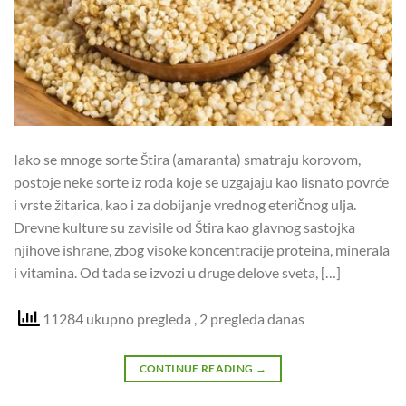
Iako se mnoge sorte Štira (amaranta) smatraju korovom,
postoje neke sorte iz roda koje se uzgajaju kao lisnato povrće
i vrste žitarica, kao i za dobijanje vrednog eteričnog ulja.
Drevne kulture su zavisile od Štira kao glavnog sastojka
njihove ishrane, zbog visoke koncentracije proteina, minerala
i vitamina. Od tada se izvozi u druge delove sveta, […]
11284 ukupno pregleda
, 2 pregleda danas
CONTINUE READING
→