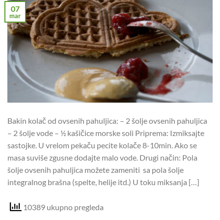
07
mar
Bakin kolač od ovsenih pahuljica: – 2 šolje ovsenih pahuljica
– 2 šolje vode – ½ kašičice morske soli Priprema: Izmiksajte
sastojke. U vrelom pekaču pecite kolače 8-10min. Ako se
masa suviše zgusne dodajte malo vode. Drugi način: Pola
šolje ovsenih pahuljica možete zameniti sa pola šolje
integralnog brašna (spelte, helije itd.) U toku miksanja […]
10389 ukupno pregleda