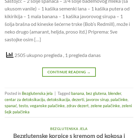
Sastojci: – 2 šolje spanaća – 3/4 šolje bademovog mleka (sa
ukusom vanile) – 1 kašika semenki lana – 1 kašika putera od
kikirikija – 1 mala banana – 1 kašika javorovog sirupa – 1
šolja brašna od kineske šećerne trske (Bob’s Redmill), može i
neko drugo (amarant, heljda, proso itd.) Priprema: Sve
sastojke osim […]
2505 ukupno pregleda
, 1 pregleda danas
CONTINUE READING
→
Posted in
Bezglutenska jela
|
Tagged
banana
,
bez glutena
,
blender
,
centar za detoksikaciju
,
detoksikacija
,
dezerti
,
javorov sirup
,
palačinke
,
spanać
,
testo
,
veganske palačinke
,
zdrav dezert
,
zelene palačinke
,
zeleni
šejk palačinka
BEZGLUTENSKA JELA
Bezglutenske korpice s kremom od kokosa i