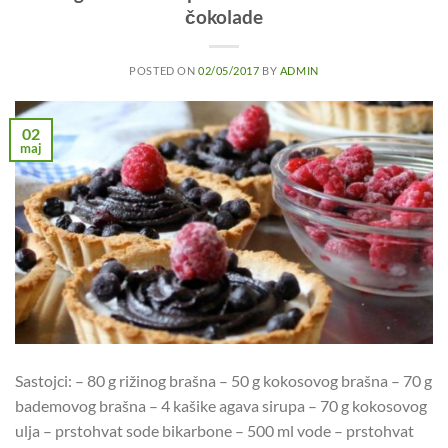
čokolade
POSTED ON
02/05/2017
BY
ADMIN
02
maj
Sastojci: – 80 g rižinog brašna – 50 g kokosovog brašna – 70 g
bademovog brašna – 4 kašike agava sirupa – 70 g kokosovog
ulja – prstohvat sode bikarbone – 500 ml vode – prstohvat