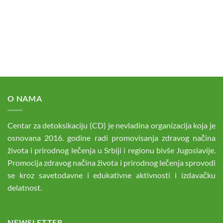
O NAMA
Centar za detoksikaciju (CD) je nevladina organizacija koja je
osnovana 2016. godine radi promovisanja zdravog načina
života i prirodnog lečenja u Srbiji i regionu bivše Jugoslavije.
Promocija zdravog načina života i prirodnog lečenja sprovodi
se kroz savetodavne i edukativne aktivnosti i izdavačku
delatnost.
NEWSLETTER