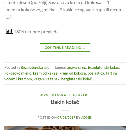
cimeta ili soli (po želji) Sastojci za krem od kokosa: – 1
limenka kokosovog mleka – 3 kašičice agava sirupa ili meda
[…]
1806 ukupno pregleda
CONTINUE READING
→
Posted in
Bezglutenska jela
|
Tagged
agava sirup
,
Bezglutenski kolač
,
kokosovo mleko
,
krem od kakaa
,
krem od kokosa
,
poslastica
,
tart sa
voćem i kremom
,
vegan
,
veganski bezglutenski kolač
BEZGLUTENSKA JELA
,
DEZERTI
Bakin kolač
POSTED ON
07/03/2017
BY
ADMIN