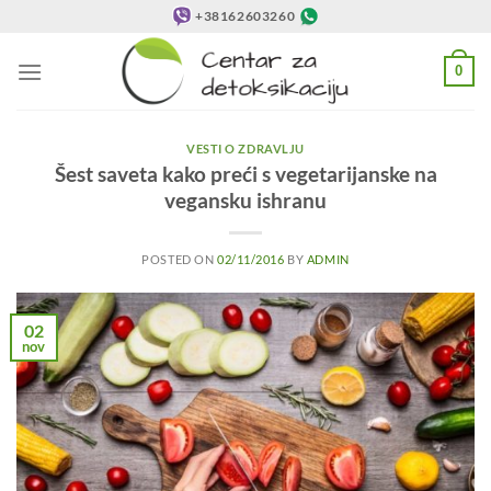
Preskoči
+38162603260
na
sadržaj
0
VESTI O ZDRAVLJU
Šest saveta kako preći s vegetarijanske na
vegansku ishranu
POSTED ON
02/11/2016
BY
ADMIN
02
nov