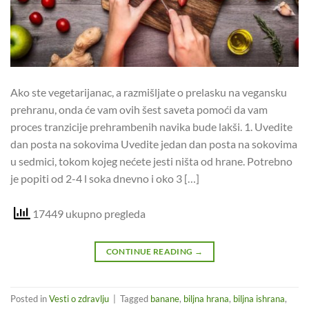
Ako ste vegetarijanac, a razmišljate o prelasku na vegansku
prehranu, onda će vam ovih šest saveta pomoći da vam
proces tranzicije prehrambenih navika bude lakši. 1. Uvedite
dan posta na sokovima Uvedite jedan dan posta na sokovima
u sedmici, tokom kojeg nećete jesti ništa od hrane. Potrebno
je popiti od 2-4 l soka dnevno i oko 3 […]
17449 ukupno pregleda
CONTINUE READING
→
Posted in
Vesti o zdravlju
|
Tagged
banane
,
biljna hrana
,
biljna ishrana
,