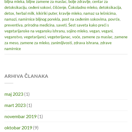
biljna mleka
,
biljne zamene za maslac
,
bolje zdravlje
,
centar za
detoksikaciju
,
ceđeni sokovi
,
čišćenje
,
Čokoladno mleko
,
detoksikacija
,
detox
,
herbal milk
,
kikiriki puter
,
kravlje mleko
,
namaz sa lešnicima
,
namazi
,
namirnice biljnog porekla
,
post na ceđenim sokovima
,
povrće
,
preventiva
,
prirodna medicina
,
saveti
,
Šest saveta kako preći s
vegetarijanske na vegansku ishranu
,
sojino mleko
,
vegan
,
vegani
,
veganstvo
,
vegetarijanci
,
vegeterijanac
,
voće
,
zamene za maslac
,
zamene
za meso
,
zamene za mleko
,
zanimljivosti
,
zdrava ishrana
,
zdrave
namirnice
ARHIVA ČLANAKA
maj 2023
(1)
mart 2023
(1)
novembar 2019
(1)
oktobar 2019
(9)