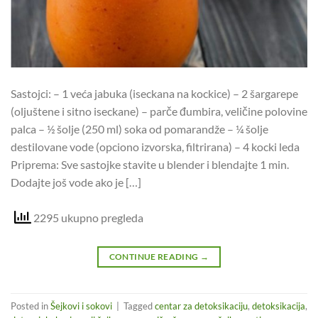
Sastojci: – 1 veća jabuka (iseckana na kockice) – 2 šargarepe
(oljuštene i sitno iseckane) – parče đumbira, veličine polovine
palca – ½ šolje (250 ml) soka od pomarandže – ¼ šolje
destilovane vode (opciono izvorska, filtrirana) – 4 kocki leda
Priprema: Sve sastojke stavite u blender i blendajte 1 min.
Dodajte još vode ako je […]
2295 ukupno pregleda
CONTINUE READING
→
Posted in
Šejkovi i sokovi
|
Tagged
centar za detoksikaciju
,
detoksikacija
,