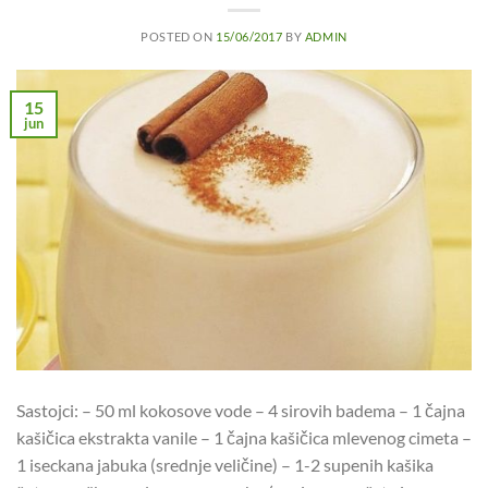
POSTED ON
15/06/2017
BY
ADMIN
15
jun
Sastojci: – 50 ml kokosove vode – 4 sirovih badema – 1 čajna
kašičica ekstrakta vanile – 1 čajna kašičica mlevenog cimeta –
1 iseckana jabuka (srednje veličine) – 1-2 supenih kašika