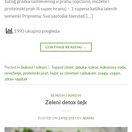
žutog graška samlevenog u prahu (opciono, možete i
proteinski prah ili super hranu) – 1 supena kašika lalenih
semenki Priprema: Sve sastojke blendati […]
1993 ukupno pregleda
CONTINUE READING
→
Posted in
Šejkovi i sokovi
|
Tagged
cimet
,
jabuka
,
kokos
,
kokosova voda
,
osveženje
,
proteinski prah
,
šejsk sa cimetom i jabukom
,
snaga
,
vegan
,
zdrav napitak
ŠEJKOVI I SOKOVI
Zeleni detox šejk
POSTED ON
19/02/2017
BY
ADMIN