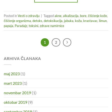
Posted in
Vesti o zdravlju
|
Tagged
akne
,
alkalizacija
,
bore
,
čišćenje kože
,
čišćenje organizma
,
detoks
,
detoksikacija
,
jabuka
,
koža
,
krastavac
,
limun
,
papaja
,
Paradajz
,
toksini
,
zdrave namirnice
1
2
ARHIVA ČLANAKA
maj 2023
(1)
mart 2023
(1)
novembar 2019
(1)
oktobar 2019
(9)
septembar 2019
(1)