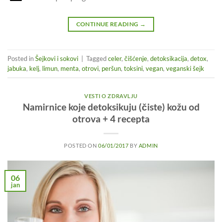
CONTINUE READING
→
Posted in
Šejkovi i sokovi
|
Tagged
celer
,
čišćenje
,
detoksikacija
,
detox
,
jabuka
,
kelj
,
limun
,
menta
,
otrovi
,
peršun
,
toksini
,
vegan
,
veganski šejk
VESTI O ZDRAVLJU
Namirnice koje detoksikuju (čiste) kožu od
otrova + 4 recepta
POSTED ON
06/01/2017
BY
ADMIN
06
jan