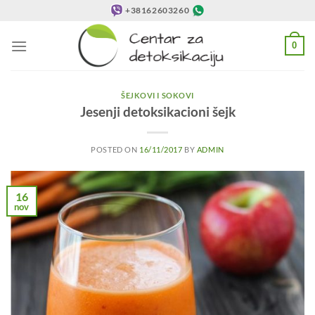
Preskoči
+38162603260
na
sadržaj
0
ŠEJKOVI I SOKOVI
Jesenji detoksikacioni šejk
POSTED ON
16/11/2017
BY
ADMIN
16
nov