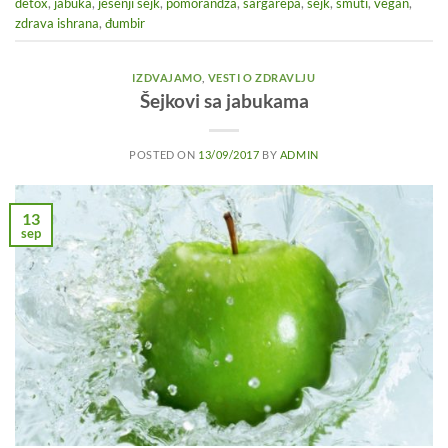
detox
,
jabuka
,
jesenji šejk
,
pomorandža
,
šargarepa
,
šejk
,
smuti
,
vegan
,
zdrava ishrana
,
đumbir
IZDVAJAMO
,
VESTI O ZDRAVLJU
Šejkovi sa jabukama
POSTED ON
13/09/2017
BY
ADMIN
13
sep