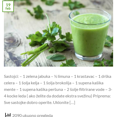
19
feb
Sastojci: – 1 zelena jabuka – ½ limuna – 1 krastavac – 1 drška
celera – 1 šolja kelja – 1 šolja brokolija – 1 supena kašika
mente – 1 supena kašika peršuna – 2 šolje filtrirane vode – 3-
4 kocke leda ( ako želite da dodate ekstra svežinu) Priprema:
Sve sastojke dobro operite. Uklonite […]
2090 ukupno pregleda