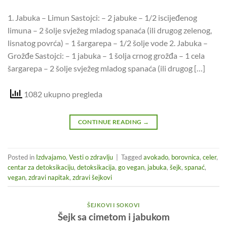
1. Jabuka – Limun Sastojci: – 2 jabuke – 1/2 iscijeđenog
limuna – 2 šolje svježeg mladog spanaća (ili drugog zelenog,
lisnatog povrća) – 1 šargarepa – 1/2 šolje vode 2. Jabuka –
Grožđe Sastojci: – 1 jabuka – 1 šolja crnog grožđa – 1 cela
šargarepa – 2 šolje svježeg mladog spanaća (ili drugog […]
1082 ukupno pregleda
CONTINUE READING
→
Posted in
Izdvajamo
,
Vesti o zdravlju
|
Tagged
avokado
,
borovnica
,
celer
,
centar za detoksikaciju
,
detoksikacija
,
go vegan
,
jabuka
,
šejk
,
spanać
,
vegan
,
zdravi napitak
,
zdravi šejkovi
ŠEJKOVI I SOKOVI
Šejk sa cimetom i jabukom