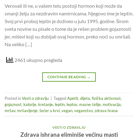
Verovali ili ne, u vašem telu postoji hormon koji može da
smanji želju za nezdravim namirnicama. Njegovo ime je leptin.
Svoj prvi proboj leptin je doživeo u julu 1995. godine. Širom
sveta novine su pisale o tome da je rešen problem gojaznosti
jer, miševi koji su dobijali ovaj hormon, preko noći su smršali.
Na veliko […]
2461 ukupno pregleda
CONTINUE READING
→
Posted in
Vesti o zdravlju
|
Tagged
Apetit
,
dijeta
,
fizička aktivnost
,
gojaznost
,
kalorije
,
kretanje
,
leptin
,
leptos
,
masne ćelije
,
motivacija
,
mršav
,
mršavljenje
,
šećer u krvi
,
vegan
,
veganstvo
,
zdrava hrana
VESTI O ZDRAVLJU
Zdrava ishrana eliminiše većinu masti