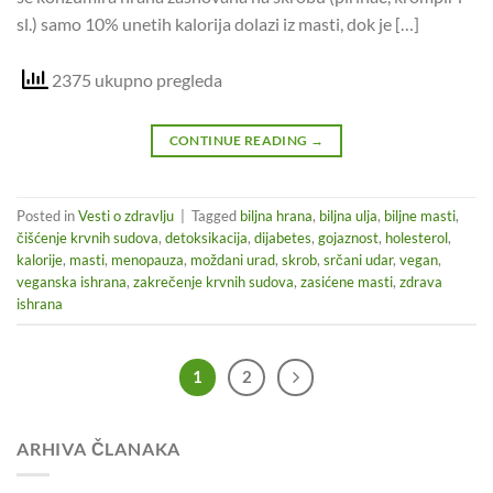
sl.) samo 10% unetih kalorija dolazi iz masti, dok je […]
2375 ukupno pregleda
CONTINUE READING
→
Posted in
Vesti o zdravlju
|
Tagged
biljna hrana
,
biljna ulja
,
biljne masti
,
čišćenje krvnih sudova
,
detoksikacija
,
dijabetes
,
gojaznost
,
holesterol
,
kalorije
,
masti
,
menopauza
,
moždani urad
,
skrob
,
srčani udar
,
vegan
,
veganska ishrana
,
zakrečenje krvnih sudova
,
zasićene masti
,
zdrava
ishrana
1
2
ARHIVA ČLANAKA