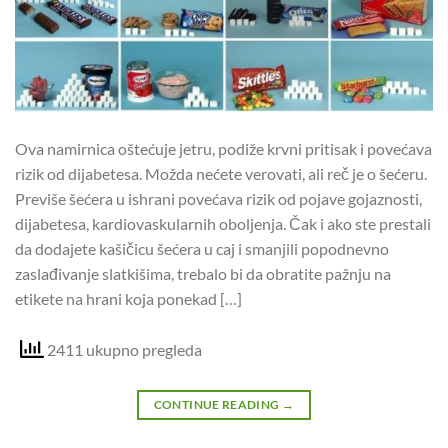
Ova namirnica oštećuje jetru, podiže krvni pritisak i povećava
rizik od dijabetesa. Možda nećete verovati, ali reč je o šećeru.
Previše šećera u ishrani povećava rizik od pojave gojaznosti,
dijabetesa, kardiovaskularnih oboljenja. Čak i ako ste prestali
da dodajete kašičicu šećera u caj i smanjili popodnevno
zaslađivanje slatkišima, trebalo bi da obratite pažnju na
etikete na hrani koja ponekad […]
2411 ukupno pregleda
CONTINUE READING
→