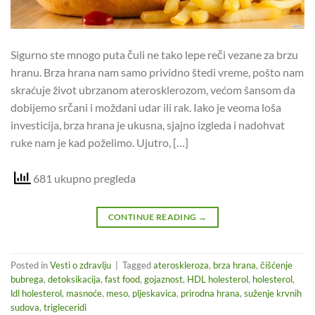
Sigurno ste mnogo puta čuli ne tako lepe reči vezane za brzu
hranu. Brza hrana nam samo prividno štedi vreme, pošto nam
skraćuje život ubrzanom aterosklerozom, većom šansom da
dobijemo srčani i moždani udar ili rak. Iako je veoma loša
investicija, brza hrana je ukusna, sjajno izgleda i nadohvat
ruke nam je kad poželimo. Ujutro, […]
681 ukupno pregleda
CONTINUE READING
→
Posted in
Vesti o zdravlju
|
Tagged
ateroskleroza
,
brza hrana
,
čišćenje
bubrega
,
detoksikacija
,
fast food
,
gojaznost
,
HDL holesterol
,
holesterol
,
ldl holesterol
,
masnoće
,
meso
,
pljeskavica
,
prirodna hrana
,
suženje krvnih
sudova
,
trigleceridi