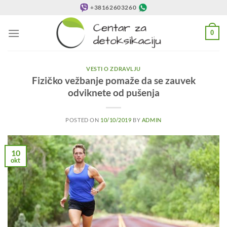
Preskoči
+38162603260
na
sadržaj
0
VESTI O ZDRAVLJU
Fizičko vežbanje pomaže da se zauvek
odviknete od pušenja
POSTED ON
10/10/2019
BY
ADMIN
10
okt