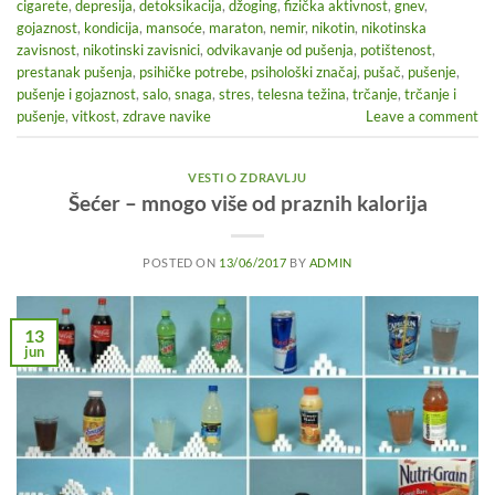
cigarete
,
depresija
,
detoksikacija
,
džoging
,
fizička aktivnost
,
gnev
,
gojaznost
,
kondicija
,
mansoće
,
maraton
,
nemir
,
nikotin
,
nikotinska
zavisnost
,
nikotinski zavisnici
,
odvikavanje od pušenja
,
potištenost
,
prestanak pušenja
,
psihičke potrebe
,
psihološki značaj
,
pušač
,
pušenje
,
pušenje i gojaznost
,
salo
,
snaga
,
stres
,
telesna težina
,
trčanje
,
trčanje i
pušenje
,
vitkost
,
zdrave navike
Leave a comment
VESTI O ZDRAVLJU
Šećer – mnogo više od praznih kalorija
POSTED ON
13/06/2017
BY
ADMIN
13
jun