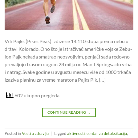
Vrh Pajks (Pi­kes Pe­ak) iz­di­že se 14.110 sto­pa pre­ma ne­bu u
dr­ža­vi Ko­lo­ra­do. Ono što je is­tra­ži­vač ame­rič­ke voj­ske Ze­bu­
lon Pajk ne­ka­da sma­trao neo­svo­ji­vim, pe­nja­či sa­da re­dov­no
pre­va­lju­ju tra­som du­gom 28 mi­lja od Ma­nit Spring­sa do vr­ha
i na­trag. Sva­ke go­di­ne u av­gu­stu me­se­cu vi­še od 1000 tr­ka­ča
iza­zi­va pla­ni­nu za vre­me ma­ra­to­na Pajks Pik, […]
602 ukupno pregleda
CONTINUE READING
→
Posted in
Vesti o zdravlju
|
Tagged
aktivnosti
,
centar za detoksikaciju
,