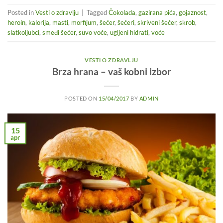
Posted in
Vesti o zdravlju
|
Tagged
Čokolada
,
gazirana pića
,
gojaznost
,
heroin
,
kalorija
,
masti
,
morfijum
,
šećer
,
šećeri
,
skriveni šećer
,
skrob
,
slatkoljubci
,
smeđi šećer
,
suvo voće
,
ugljeni hidrati
,
voće
VESTI O ZDRAVLJU
Brza hrana – vaš kobni izbor
POSTED ON
15/04/2017
BY
ADMIN
15
apr