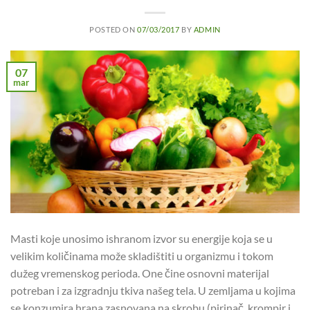
POSTED ON
07/03/2017
BY
ADMIN
07
mar
Masti koje unosimo ishranom izvor su energije koja se u
velikim količinama može skladištiti u organizmu i tokom
dužeg vremenskog perioda. One čine osnovni materijal
potreban i za izgradnju tkiva našeg tela. U zemljama u kojima
se konzumira hrana zasnovana na skrobu (pirinač, krompir i