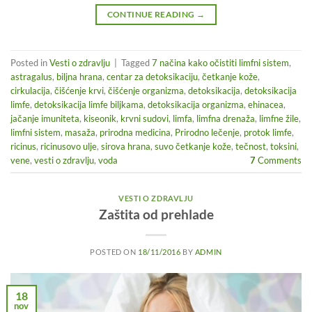
CONTINUE READING
→
Posted in
Vesti o zdravlju
|
Tagged
7 načina kako očistiti limfni sistem
,
astragalus
,
biljna hrana
,
centar za detoksikaciju
,
četkanje kože
,
cirkulacija
,
čišćenje krvi
,
čišćenje organizma
,
detoksikacija
,
detoksikacija
limfe
,
detoksikacija limfe biljkama
,
detoksikacija organizma
,
ehinacea
,
jačanje imuniteta
,
kiseonik
,
krvni sudovi
,
limfa
,
limfna drenaža
,
limfne žile
,
limfni sistem
,
masaža
,
prirodna medicina
,
Prirodno lečenje
,
protok limfe
,
ricinus
,
ricinusovo ulje
,
sirova hrana
,
suvo četkanje kože
,
tečnost
,
toksini
,
vene
,
vesti o zdravlju
,
voda
7
Comments
VESTI O ZDRAVLJU
Zaštita od prehlade
POSTED ON
18/11/2016
BY
ADMIN
18
nov