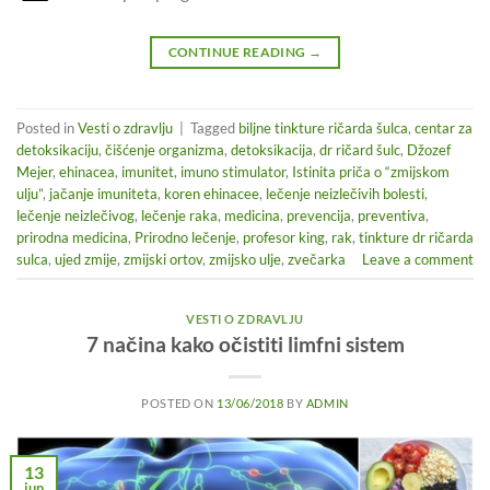
CONTINUE READING
→
Posted in
Vesti o zdravlju
|
Tagged
biljne tinkture ričarda šulca
,
centar za
detoksikaciju
,
čišćenje organizma
,
detoksikacija
,
dr ričard šulc
,
Džozef
Mejer
,
ehinacea
,
imunitet
,
imuno stimulator
,
Istinita priča o “zmijskom
ulju”
,
jačanje imuniteta
,
koren ehinacee
,
lečenje neizlečivih bolesti
,
lečenje neizlečivog
,
lečenje raka
,
medicina
,
prevencija
,
preventiva
,
prirodna medicina
,
Prirodno lečenje
,
profesor king
,
rak
,
tinkture dr ričarda
sulca
,
ujed zmije
,
zmijski ortov
,
zmijsko ulje
,
zvečarka
Leave a comment
VESTI O ZDRAVLJU
7 načina kako očistiti limfni sistem
POSTED ON
13/06/2018
BY
ADMIN
13
jun