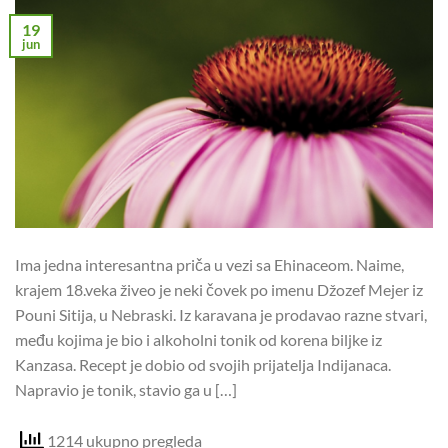
19
jun
Ima jedna interesantna priča u vezi sa Ehinaceom. Naime,
krajem 18.veka živeo je neki čovek po imenu Džozef Mejer iz
Pouni Sitija, u Nebraski. Iz karavana je prodavao razne stvari,
među kojima je bio i alkoholni tonik od korena biljke iz
Kanzasa. Recept je dobio od svojih prijatelja Indijanaca.
Napravio je tonik, stavio ga u […]
1214 ukupno pregleda