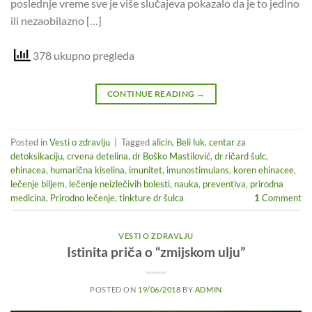
poslednje vreme sve je više slučajeva pokazalo da je to jedino
ili nezaobilazno […]
378 ukupno pregleda
CONTINUE READING
→
Posted in
Vesti o zdravlju
|
Tagged
alicin
,
Beli luk
,
centar za
detoksikaciju
,
crvena detelina
,
dr Boško Mastilović
,
dr ričard šulc
,
ehinacea
,
humarična kiselina
,
imunitet
,
imunostimulans
,
koren ehinacee
,
lečenje biljem
,
lečenje neizlečivih bolesti
,
nauka
,
preventiva
,
prirodna
medicina
,
Prirodno lečenje
,
tinkture dr šulca
1
Comment
VESTI O ZDRAVLJU
Istinita priča o “zmijskom ulju”
POSTED ON
19/06/2018
BY
ADMIN