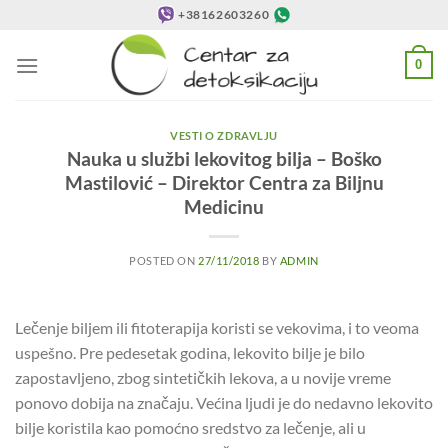
Preskoči
+38162603260
na
sadržaj
0
VESTI O ZDRAVLJU
Nauka u službi lekovitog bilja – Boško
Mastilović – Direktor Centra za Biljnu
Medicinu
POSTED ON
27/11/2018
BY
ADMIN
Lečenje biljem ili fitoterapija koristi se vekovima, i to veoma
uspešno. Pre pedesetak godina, lekovito bilje je bilo
zapostavljeno, zbog sintetičkih lekova, a u novije vreme
ponovo dobija na značaju. Većina ljudi je do nedavno lekovito
bilje koristila kao pomoćno sredstvo za lečenje, ali u