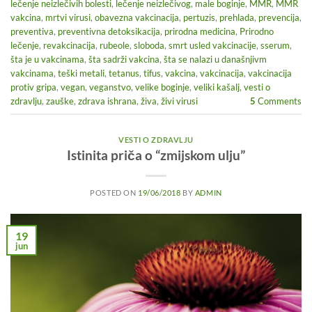
lečenje neizlečivih bolesti
,
lečenje neizlečivog
,
male boginje
,
MMR
,
MMR
vakcina
,
mrtvi virusi
,
obavezna vakcinacija
,
pertuzis
,
prehlada
,
prevencija
,
preventiva
,
preventivna detoksikacija
,
prirodna medicina
,
Prirodno
lečenje
,
revakcinacija
,
rubeole
,
sloboda
,
smrt usled vakcinacije
,
sserum
,
šta je u vakcinama
,
šta sadrži vakcina
,
šta se nalazi u današnjivm
vakcinama
,
teški metali
,
tetanus
,
tifus
,
vakcina
,
vakcinacija
,
vakcinacija
protiv gripa
,
vegan
,
veganstvo
,
velike boginje
,
veliki kašalj
,
vesti o
zdravlju
,
zauške
,
zdrava ishrana
,
živa
,
živi virusi
5
Comments
VESTI O ZDRAVLJU
Istinita priča o “zmijskom ulju”
POSTED ON
19/06/2018
BY
ADMIN
19
jun