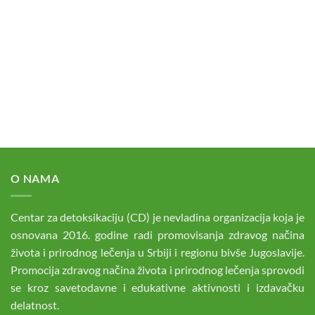
O NAMA
Centar za detoksikaciju (CD) je nevladina organizacija koja je
osnovana 2016. godine radi promovisanja zdravog načina
života i prirodnog lečenja u Srbiji i regionu bivše Jugoslavije.
Promocija zdravog načina života i prirodnog lečenja sprovodi
se kroz savetodavne i edukativne aktivnosti i izdavačku
delatnost.