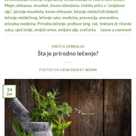
Mejer
,
ehinacea
,
imunitet
,
imuno stimulator
,
Istinita priča o “zmijskom
ulju”
,
jačanje imuniteta
,
koren ehinacee
,
lečenje neizlečivih bolesti
,
lečenje neizlečivog
,
lečenje raka
,
medicina
,
prevencija
,
preventiva
,
prirodna medicina
,
Prirodno lečenje
,
profesor king
,
rak
,
tinkture dr ričarda
sulca
,
ujed zmije
,
zmijski ortov
,
zmijsko ulje
,
zvečarka
Leave a comment
VESTI O ZDRAVLJU
Šta je prirodno lečenje?
POSTED ON
14/06/2018
BY
ADMIN
14
jun