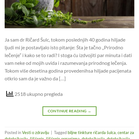
Ja sam dr Ričard Šulc, tokom poslednjih 40 godina hiljade
ljudi mi je postavljalo isto pitanje: Šta je tačno „Prirodno
lečenje” i kako se to radi? I stoga ću izdvojiti par minuta i dati
vam neke od mojih uvida i razumevanja prirodnog lečenja.
Tokom više desetina godina provedenihsa hiljade pacijenata
otkrio sam da je važno da […]
2518 ukupno pregleda
CONTINUE READING
→
Posted in
Vesti o zdravlju
|
Tagged
biljne tinkture ričarda šulca
,
centar za
detoksikaciju
,
čišćenje
,
čišćenje organizma
,
detoksikacija
,
detoksikacija