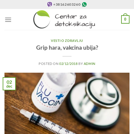
Preskoči
+38162603260
na
sadržaj
0
VESTI O ZDRAVLJU
Grip hara, vakcina ubija?
POSTED ON
02/12/2018
BY
ADMIN
02
dec