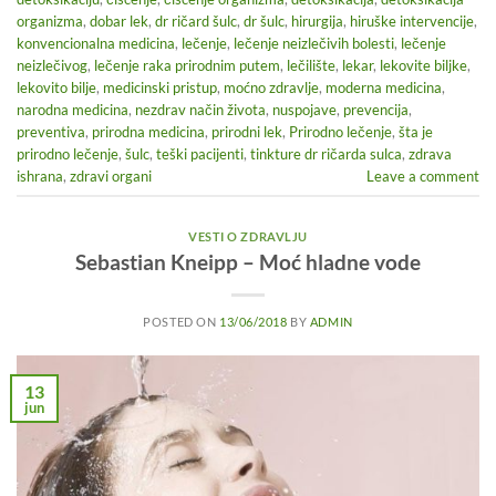
organizma
,
dobar lek
,
dr ričard šulc
,
dr šulc
,
hirurgija
,
hiruške intervencije
,
konvencionalna medicina
,
lečenje
,
lečenje neizlečivih bolesti
,
lečenje
neizlečivog
,
lečenje raka prirodnim putem
,
lečilište
,
lekar
,
lekovite biljke
,
lekovito bilje
,
medicinski pristup
,
moćno zdravlje
,
moderna medicina
,
narodna medicina
,
nezdrav način života
,
nuspojave
,
prevencija
,
preventiva
,
prirodna medicina
,
prirodni lek
,
Prirodno lečenje
,
šta je
prirodno lečenje
,
šulc
,
teški pacijenti
,
tinkture dr ričarda sulca
,
zdrava
ishrana
,
zdravi organi
Leave a comment
VESTI O ZDRAVLJU
Sebastian Kneipp – Moć hladne vode
POSTED ON
13/06/2018
BY
ADMIN
13
jun