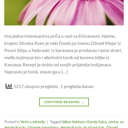
Ima jedna interesantna priča u vezi sa Ehinaceom. Naime,
krajem 18.veka živeo je neki čovek po imenu Džozef Mejer iz
Pouni Sitija, u Nebraski. Iz karavana je prodavao razne stvari,
među kojima je bio i alkoholni tonik od korena biljke iz
Kanzasa. Recept je dobio od svojih prijatelja Indijanaca.
Napravio je tonik, stavio ga u […]
1217 ukupno pregleda
, 1 pregleda danas
CONTINUE READING
→
Posted in
Vesti o zdravlju
|
Tagged
biljne tinkture ričarda šulca
,
centar za
detoksikaciju
,
čišćenje organizma
,
detoksikacija
,
dr ričard šulc
,
Džozef