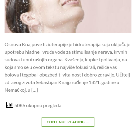
Osnova Knajpove fizioterapije je hidroterapija koja uključuje
upotrebu hladne i vruće vode za stimulisanje nerava, krvnih
sudova i unutrašnjih organa. Kvašenja, kupke i polivanja, na
koja smo se u ovom tekstu najviše fokusirali, rešiće vas
bolova i tegoba i obezbediti vitalnost i dobro zdravlje. Učitelj
zdravog života Sebastijan Knajp rođenje 1821. godine u
Nemačkoj, u […]
5086 ukupno pregleda
CONTINUE READING
→