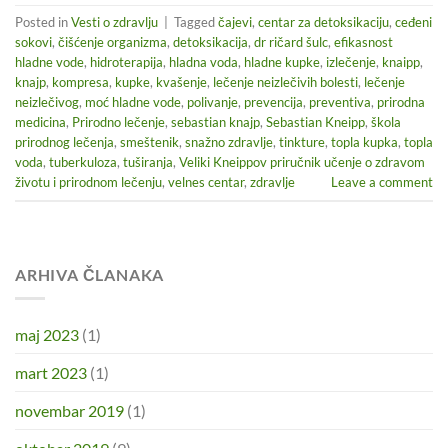
Posted in
Vesti o zdravlju
|
Tagged
čajevi
,
centar za detoksikaciju
,
ceđeni
sokovi
,
čišćenje organizma
,
detoksikacija
,
dr ričard šulc
,
efikasnost
hladne vode
,
hidroterapija
,
hladna voda
,
hladne kupke
,
izlečenje
,
knaipp
,
knajp
,
kompresa
,
kupke
,
kvašenje
,
lečenje neizlečivih bolesti
,
lečenje
neizlečivog
,
moć hladne vode
,
polivanje
,
prevencija
,
preventiva
,
prirodna
medicina
,
Prirodno lečenje
,
sebastian knajp
,
Sebastian Kneipp
,
škola
prirodnog lečenja
,
smeštenik
,
snažno zdravlje
,
tinkture
,
topla kupka
,
topla
voda
,
tuberkuloza
,
tuširanja
,
Veliki Kneippov priručnik učenje o zdravom
životu i prirodnom lečenju
,
velnes centar
,
zdravlje
Leave a comment
ARHIVA ČLANAKA
maj 2023
(1)
mart 2023
(1)
novembar 2019
(1)