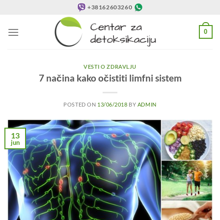
Preskoči
+38162603260
na
sadržaj
0
VESTI O ZDRAVLJU
7 načina kako očistiti limfni sistem
POSTED ON
13/06/2018
BY
ADMIN
13
jun