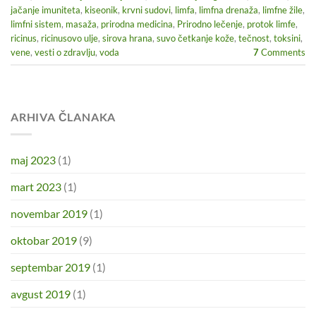
jačanje imuniteta
,
kiseonik
,
krvni sudovi
,
limfa
,
limfna drenaža
,
limfne žile
,
limfni sistem
,
masaža
,
prirodna medicina
,
Prirodno lečenje
,
protok limfe
,
ricinus
,
ricinusovo ulje
,
sirova hrana
,
suvo četkanje kože
,
tečnost
,
toksini
,
vene
,
vesti o zdravlju
,
voda
7
Comments
ARHIVA ČLANAKA
maj 2023
(1)
mart 2023
(1)
novembar 2019
(1)
oktobar 2019
(9)
septembar 2019
(1)
avgust 2019
(1)