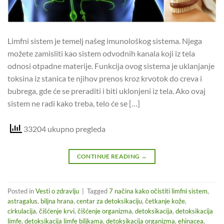
Limfni sistem je temelj našeg imunološkog sistema. Njega
možete zamisliti kao sistem odvodnih kanala koji iz tela
odnosi otpadne materije. Funkcija ovog sistema je uklanjanje
toksina iz stanica te njihov prenos kroz krvotok do creva i
bubrega, gde će se preraditi i biti uklonjeni iz tela. Ako ovaj
sistem ne radi kako treba, telo će se […]
33204 ukupno pregleda
CONTINUE READING
→
Posted in
Vesti o zdravlju
|
Tagged
7 načina kako očistiti limfni sistem
,
astragalus
,
biljna hrana
,
centar za detoksikaciju
,
četkanje kože
,
cirkulacija
,
čišćenje krvi
,
čišćenje organizma
,
detoksikacija
,
detoksikacija
limfe
,
detoksikacija limfe biljkama
,
detoksikacija organizma
,
ehinacea
,