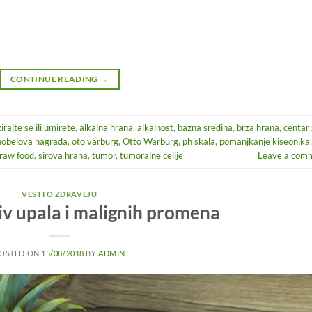
CONTINUE READING
→
zirajte se ili umirete
,
alkalna hrana
,
alkalnost
,
bazna sredina
,
brza hrana
,
centar
nobelova nagrada
,
oto varburg
,
Otto Warburg
,
ph skala
,
pomanjkanje kiseonika
,
raw food
,
sirova hrana
,
tumor
,
tumoralne ćelije
Leave a com
VESTI O ZDRAVLJU
iv upala i malignih promena
OSTED ON
15/08/2018
BY
ADMIN