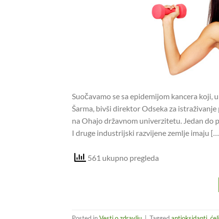
Suočavamo se sa epidemijom kancera koji, u o
Šarma, bivši direktor Odseka za istraživanje
na Ohajo državnom univerzitetu. Jedan do pe
I druge industrijski razvijene zemlje imaju […
561 ukupno pregleda
Posted in
Vesti o zdravlju
|
Tagged
antioksidanti
,
ćel