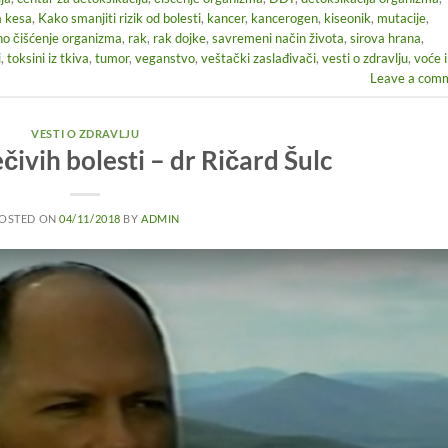
a kesa
,
Kako smanjiti rizik od bolesti
,
kancer
,
kancerogen
,
kiseonik
,
mutacije
,
no čišćenje organizma
,
rak
,
rak dojke
,
savremeni način života
,
sirova hrana
,
i
,
toksini iz tkiva
,
tumor
,
veganstvo
,
veštački zaslađivači
,
vesti o zdravlju
,
voće i
Leave a com
VESTI O ZDRAVLJU
čivih bolesti – dr Ričard Šulc
OSTED ON
04/11/2018
BY
ADMIN