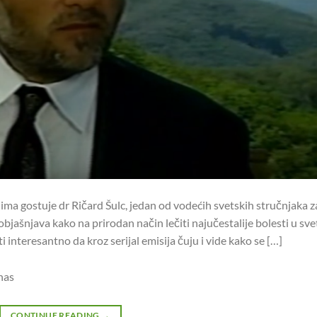
jima gostuje dr Ričard Šulc, jedan od vodećih svetskih stručnjaka z
objašnjava kako na prirodan način lečiti najučestalije bolesti u sve
i interesantno da kroz serijal emisija čuju i vide kako se […]
nas
CONTINUE READING
→