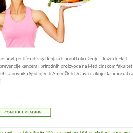
snovi, potiče od zagađenja u ishrani i okruženju – kaže dr Hari
 prevencije kancera i prirodnih proizvoda na Medicinskom fakultet
t stanovnika Sjedinjenih Američkih Država rizikuje da umre od ra
]
CONTINUE READING
→
ija
,
centar za detoksikaciju
,
čišćenje organizma
,
DDT
,
detoksikacija organizma
,