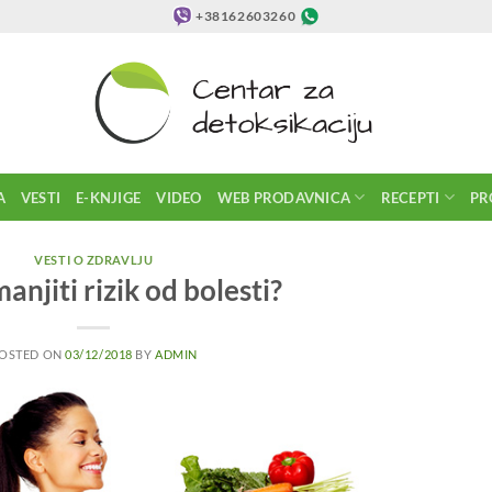
+38162603260
A
VESTI
E-KNJIGE
VIDEO
WEB PRODAVNICA
RECEPTI
PR
VESTI O ZDRAVLJU
anjiti rizik od bolesti?
OSTED ON
03/12/2018
BY
ADMIN