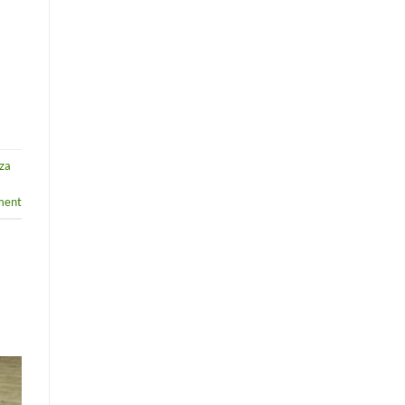
 za
ment