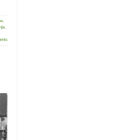
av
,
nja
,
nts