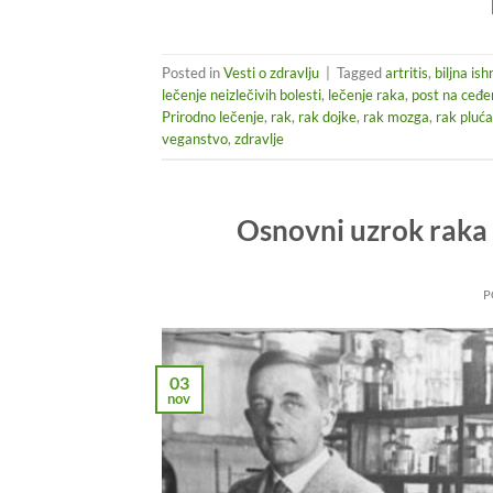
Posted in
Vesti o zdravlju
|
Tagged
artritis
,
biljna is
lečenje neizlečivih bolesti
,
lečenje raka
,
post na ceđ
Prirodno lečenje
,
rak
,
rak dojke
,
rak mozga
,
rak pluća
veganstvo
,
zdravlje
Osnovni uzrok raka 
P
03
nov