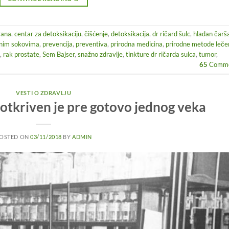
hrana
,
centar za detoksikaciju
,
čišćenje
,
detoksikacija
,
dr ričard šulc
,
hladan čarš
enim sokovima
,
prevencija
,
preventiva
,
prirodna medicina
,
prirodne metode leče
,
rak prostate
,
Sem Bajser
,
snažno zdravlje
,
tinkture dr ričarda sulca
,
tumor
,
65
Comme
VESTI O ZDRAVLJU
otkriven je pre gotovo jednog veka
OSTED ON
03/11/2018
BY
ADMIN