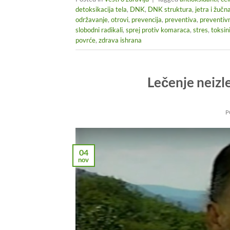
detoksikacija tela
,
DNK
,
DNK struktura
,
jetra i žučn
održavanje
,
otrovi
,
prevencija
,
preventiva
,
preventiv
slobodni radikali
,
sprej protiv komaraca
,
stres
,
toksin
povrće
,
zdrava ishrana
Lečenje neizle
P
04
nov