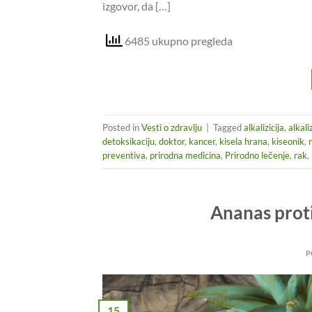
izgovor, da […]
6485 ukupno pregleda
Posted in
Vesti o zdravlju
|
Tagged
alkalizicija
,
alkali
detoksikaciju
,
doktor
,
kancer
,
kisela hrana
,
kiseonik
,
preventiva
,
prirodna medicina
,
Prirodno lečenje
,
rak
,
Ananas prot
P
15