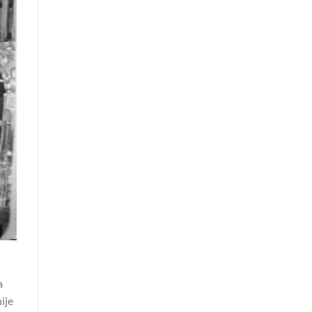
a
ije