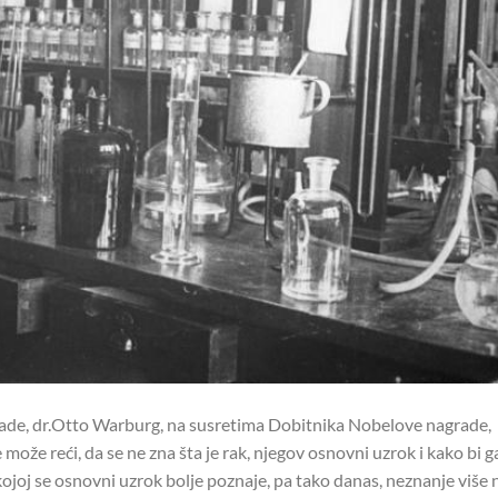
, dr.Otto Warburg, na susretima Dobitnika Nobelove nagrade,
 može reći, da se ne zna šta je rak, njegov osnovni uzrok i kako bi g
kojoj se osnovni uzrok bolje poznaje, pa tako danas, neznanje više n