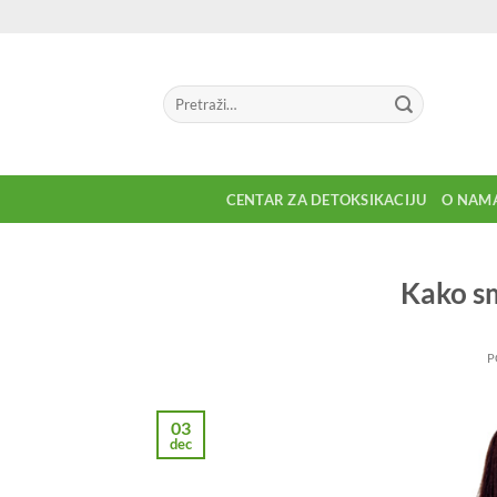
Preskoči
na
sadržaj
Pretraga
za:
CENTAR ZA DETOKSIKACIJU
O NAM
Kako sm
P
03
dec