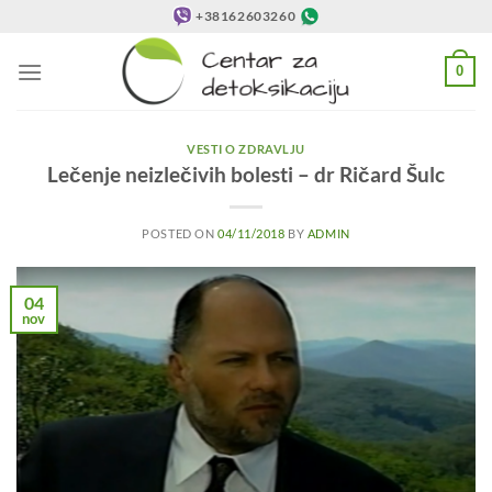
Preskoči
+38162603260
na
sadržaj
0
VESTI O ZDRAVLJU
Lečenje neizlečivih bolesti – dr Ričard Šulc
POSTED ON
04/11/2018
BY
ADMIN
04
nov