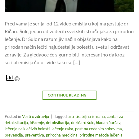
Pred vama je serijal od 12 video emisija u kojima gostuje dr
Ričard Šulc, jedan od vodećih svetskih stručnjaka za prirodno
lečenje. Dr Šulc na razumljiv način objašnjava kako na
prirodan način lečiti najučestalije bolesti u svetu i održavati
zdravlje. Za gledaoce će sigurno biti interesantno da kroz
serijal emisija čuju i vide kako se […]
CONTINUE READING
→
Posted in
Vesti o zdravlju
|
Tagged
artritis
,
biljna ishrana
,
centar za
detoksikaciju
,
čišćenje
,
detoksikacija
,
dr ričard šulc
,
hladan čaršav
,
lečenje neizlečivih bolesti
,
lečenje raka
,
post na ceđenim sokovima
,
prevencija
,
preventiva
,
prirodna medicina
,
prirodne metode lečenja
,