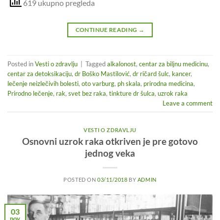
619 ukupno pregleda
CONTINUE READING
→
Posted in
Vesti o zdravlju
|
Tagged
alkalonost
,
centar za biljnu medicinu
,
centar za detoksikaciju
,
dr Boško Mastilović
,
dr ričard šulc
,
kancer
,
lečenje neizlečivih bolesti
,
oto varburg
,
ph skala
,
prirodna medicina
,
Prirodno lečenje
,
rak
,
svet bez raka
,
tinkture dr šulca
,
uzrok raka
Leave a comment
VESTI O ZDRAVLJU
Osnovni uzrok raka otkriven je pre gotovo
jednog veka
POSTED ON
03/11/2018
BY
ADMIN
03
nov