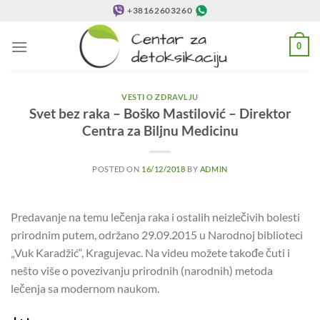
Preskoči
+38162603260
na
sadržaj
0
VESTI O ZDRAVLJU
Svet bez raka – Boško Mastilović – Direktor
Centra za Biljnu Medicinu
POSTED ON
16/12/2018
BY
ADMIN
Predavanje na temu lečenja raka i ostalih neizlečivih bolesti
prirodnim putem, održano 29.09.2015 u Narodnoj biblioteci
„Vuk Karadžić“, Kragujevac. Na videu možete takođe čuti i
nešto više o povezivanju prirodnih (narodnih) metoda
lečenja sa modernom naukom.