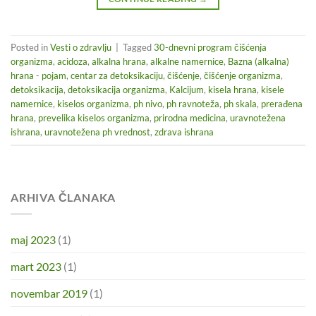
Posted in
Vesti o zdravlju
|
Tagged
30-dnevni program čišćenja
organizma
,
acidoza
,
alkalna hrana
,
alkalne namernice
,
Bazna (alkalna)
hrana - pojam
,
centar za detoksikaciju
,
čišćenje
,
čišćenje organizma
,
detoksikacija
,
detoksikacija organizma
,
Kalcijum
,
kisela hrana
,
kisele
namernice
,
kiselos organizma
,
ph nivo
,
ph ravnoteža
,
ph skala
,
prerađena
hrana
,
prevelika kiselos organizma
,
prirodna medicina
,
uravnotežena
ishrana
,
uravnotežena ph vrednost
,
zdrava ishrana
ARHIVA ČLANAKA
maj 2023
(1)
mart 2023
(1)
novembar 2019
(1)