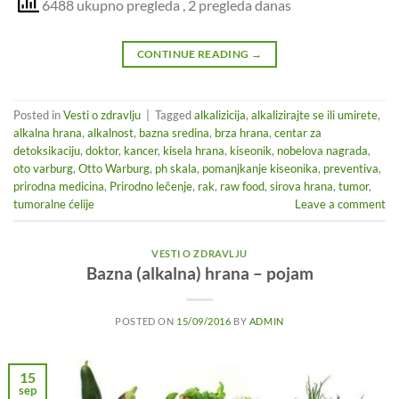
6488 ukupno pregleda
, 2 pregleda danas
CONTINUE READING
→
Posted in
Vesti o zdravlju
|
Tagged
alkalizicija
,
alkalizirajte se ili umirete
,
alkalna hrana
,
alkalnost
,
bazna sredina
,
brza hrana
,
centar za
detoksikaciju
,
doktor
,
kancer
,
kisela hrana
,
kiseonik
,
nobelova nagrada
,
oto varburg
,
Otto Warburg
,
ph skala
,
pomanjkanje kiseonika
,
preventiva
,
prirodna medicina
,
Prirodno lečenje
,
rak
,
raw food
,
sirova hrana
,
tumor
,
tumoralne ćelije
Leave a comment
VESTI O ZDRAVLJU
Bazna (alkalna) hrana – pojam
POSTED ON
15/09/2016
BY
ADMIN
15
sep