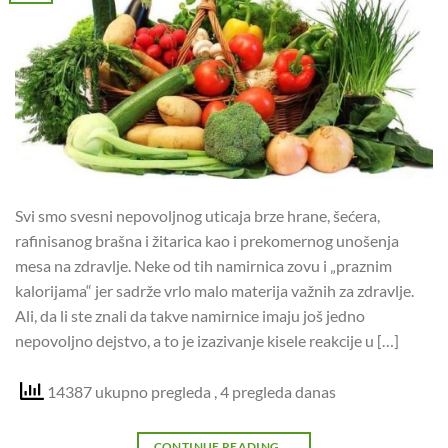
Svi smo svesni nepovoljnog uticaja brze hrane, šećera,
rafinisanog brašna i žitarica kao i prekomernog unošenja
mesa na zdravlje. Neke od tih namirnica zovu i „praznim
kalorijama“ jer sadrže vrlo malo materija važnih za zdravlje.
Ali, da li ste znali da takve namirnice imaju još jedno
nepovoljno dejstvo, a to je izazivanje kisele reakcije u […]
14387 ukupno pregleda
, 4 pregleda danas
CONTINUE READING
→