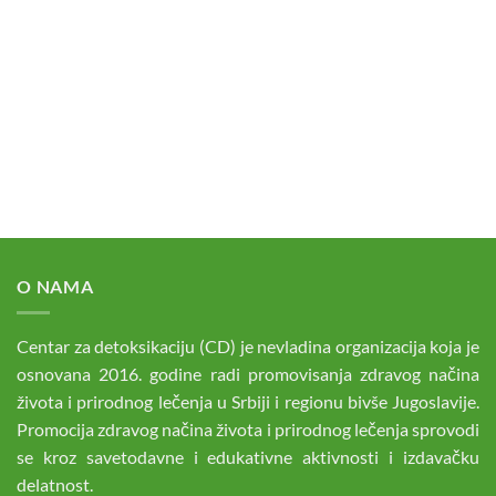
O NAMA
Centar za detoksikaciju (CD) je nevladina organizacija koja je
osnovana 2016. godine radi promovisanja zdravog načina
života i prirodnog lečenja u Srbiji i regionu bivše Jugoslavije.
Promocija zdravog načina života i prirodnog lečenja sprovodi
se kroz savetodavne i edukativne aktivnosti i izdavačku
delatnost.