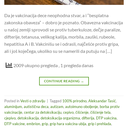
Da je vakcinacija dece neophodna stvar, a i “besplatna
zakonska obaveza” – dobro je poznato. Obavezna vakcinacija
u našoj zemlji sprovodi se protiv tuberkuloze, dečje paralize,
difterije, tetanusa, velikog kašlja, morbila, zauški, rubeole,
hepatitisa A i B. Vakcinišu se i odrasli, najčešće protiv gripa,
ali i još koječega, ukoliko su se namerili da putuju na […]
2009 ukupno pregleda
, 1 pregleda danas
CONTINUE READING
→
Posted in
Vesti o zdravlju
|
Tagged
100% prirodno
,
Aleksandar Tasić
,
aluminijum
,
autistična deca
,
autizam
,
autoimuno oboljenje
,
borba protiv
vakcinacije
,
centar za detoksikaciju
,
cepivo
,
čišćenje
,
čišćenje tela
,
cjepivo
,
detoksikacija
,
detoksikacija organizma
,
difterija
,
DTP vakcina
,
DTP vakcine
,
embrion
,
grip
,
grip hara vakcina ubija
,
grip i prehlada
,