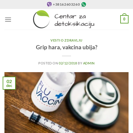
Preskoči
+38162603260
na
sadržaj
0
VESTI O ZDRAVLJU
Grip hara, vakcina ubija?
POSTED ON
02/12/2018
BY
ADMIN
02
dec