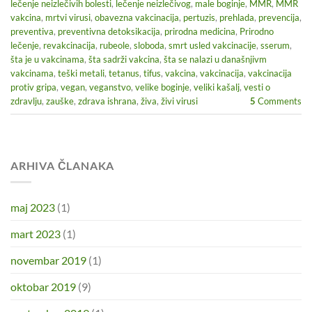
lečenje neizlečivih bolesti
,
lečenje neizlečivog
,
male boginje
,
MMR
,
MMR
vakcina
,
mrtvi virusi
,
obavezna vakcinacija
,
pertuzis
,
prehlada
,
prevencija
,
preventiva
,
preventivna detoksikacija
,
prirodna medicina
,
Prirodno
lečenje
,
revakcinacija
,
rubeole
,
sloboda
,
smrt usled vakcinacije
,
sserum
,
šta je u vakcinama
,
šta sadrži vakcina
,
šta se nalazi u današnjivm
vakcinama
,
teški metali
,
tetanus
,
tifus
,
vakcina
,
vakcinacija
,
vakcinacija
protiv gripa
,
vegan
,
veganstvo
,
velike boginje
,
veliki kašalj
,
vesti o
zdravlju
,
zauške
,
zdrava ishrana
,
živa
,
živi virusi
5
Comments
ARHIVA ČLANAKA
maj 2023
(1)
mart 2023
(1)
novembar 2019
(1)
oktobar 2019
(9)