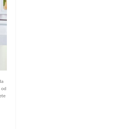
da
a od
ete