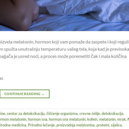
proizvela melatonin, hormon koji vam pomaže da zaspete i koji regul
n spušta unutrašnju temperaturu vašeg tela, koja kad je previsok
jjača je usred noći, a proces može poremetiti čak i mala količina
as
CONTINUE READING
→
ine
,
centar za detoksikaciju
,
čišćenje organizma
,
crevne ćelije
,
detoksikacija
,
rmon melatonin
,
hormon sna
,
hormon sna melatonin
,
kofein
,
melatonin
,
mrak
,
rirodna medicina
,
Prirodno lečenje
,
proizvodnja melatonina
,
proteini
,
sijalica
,