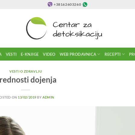
+38162603260
A
VESTI
E-KNJIGE
VIDEO
WEB PRODAVNICA
RECEPTI
PR
VESTI O ZDRAVLJU
rednosti dojenja
OSTED ON
13/02/2019
BY
ADMIN