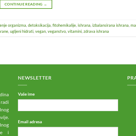
CONTINUE READING
→
ćenje organizma
,
detoksikacija
,
fitohemikalije
,
ishrana
,
izbalansirana ishrana
,
ma
hrane
,
ugljeni hidrati
,
vegan
,
veganstvo
,
vitamini
,
zdrava ishrana
NEWSLETTER
PR
dina
Vaše ime
 radi
odnog
ije.
Email adresa
dnog
ne i