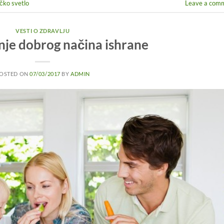
čko svetlo
Leave a com
VESTI O ZDRAVLJU
je dobrog načina ishrane
OSTED ON
07/03/2017
BY
ADMIN