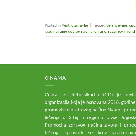
Posted in
Vesti o zdravlju
|
Tagged
belančevine
,
čiš
razumevanje dobrog načina ishrane
,
razumevanje is
O NAMA
Centar za detoksikaciju (CD) je nevla
organizacija koja je osnovana 2016. godine
promovisanja zdravog načina života i prir
lečenja u Srbiji i regionu bivše Jugoslav
Promocija zdravog načina života i priro
lečenja sprovodi se kroz savetodav