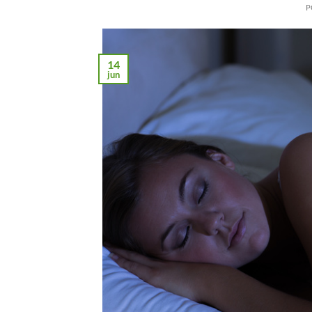
P
14
jun