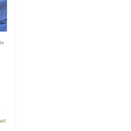
iše
a
NAT