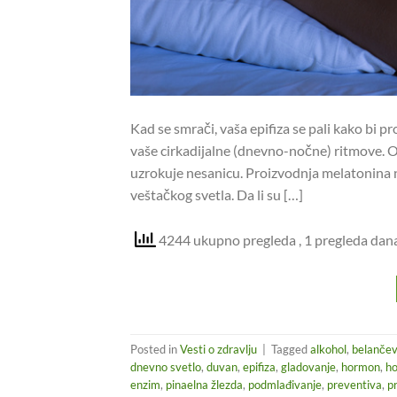
Kad se smrači, vaša epifiza se pali kako bi 
vaše cirkadijalne (dnevno-nočne) ritmove. O
uzrokuje nesanicu. Proizvodnja melatonina na
veštačkog svetla. Da li su […]
4244 ukupno pregleda
, 1 pregleda dan
Posted in
Vesti o zdravlju
|
Tagged
alkohol
,
belančev
dnevno svetlo
,
duvan
,
epifiza
,
gladovanje
,
hormon
,
ho
enzim
,
pinaelna žlezda
,
podmlađivanje
,
preventiva
,
p