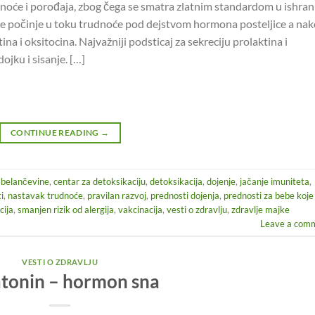
rudnoće i porođaja, zbog čega se smatra zlatnim standardom u ishran
e počinje u toku trudnoće pod dejstvom hormona posteljice a na
a i oksitocina. Najvažniji podsticaj za sekreciju prolaktina i
dojku i sisanje. […]
CONTINUE READING
→
,
belančevine
,
centar za detoksikaciju
,
detoksikacija
,
dojenje
,
jačanje imuniteta
,
i
,
nastavak trudnoće
,
pravilan razvoj
,
prednosti dojenja
,
prednosti za bebe koje
cija
,
smanjen rizik od alergija
,
vakcinacija
,
vesti o zdravlju
,
zdravlje majke
Leave a com
VESTI O ZDRAVLJU
tonin – hormon sna