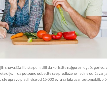
ih snova. Da li biste pomislili da koristite najgore moguće gorivo, 
ete ulje, ili da potpuno odbacite sve predložene načine održavanj
 ste upravo platili više od 15 000 evra za luksuzan automobili, bić