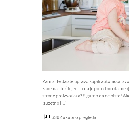
Zamislite da ste upravo kupili automobil svoj
zanemarite činjenicu da je potrebno da menj
strane proizvođača? Sigurno da ne biste! Ako
izuzetno […]
3382 ukupno pregleda