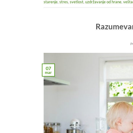
starenje
,
stres
,
svetlost
,
uzdržavanje od hrane
,
vešta
Razumevan
P
07
mar