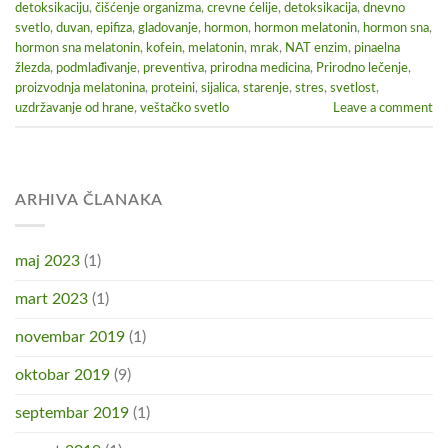
detoksikaciju
,
čišćenje organizma
,
crevne ćelije
,
detoksikacija
,
dnevno
svetlo
,
duvan
,
epifiza
,
gladovanje
,
hormon
,
hormon melatonin
,
hormon sna
,
hormon sna melatonin
,
kofein
,
melatonin
,
mrak
,
NAT enzim
,
pinaelna
žlezda
,
podmlađivanje
,
preventiva
,
prirodna medicina
,
Prirodno lečenje
,
proizvodnja melatonina
,
proteini
,
sijalica
,
starenje
,
stres
,
svetlost
,
uzdržavanje od hrane
,
veštačko svetlo
Leave a comment
ARHIVA ČLANAKA
maj 2023
(1)
mart 2023
(1)
novembar 2019
(1)
oktobar 2019
(9)
septembar 2019
(1)