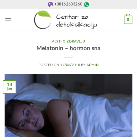
Preskoči
+38162603260
na
sadržaj
0
VESTI O ZDRAVLJU
Melatonin – hormon sna
POSTED ON
14/06/2018
BY
ADMIN
14
jun