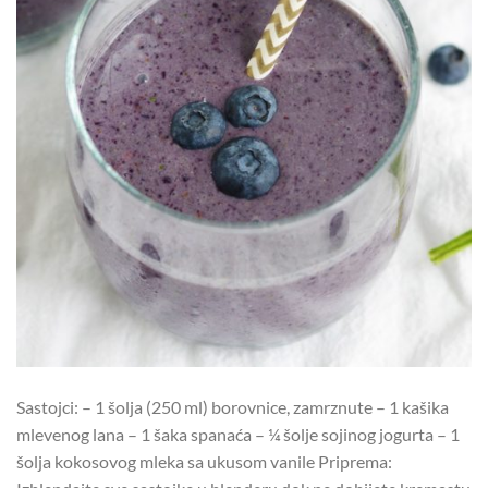
Sastojci: – 1 šolja (250 ml) borovnice, zamrznute – 1 kašika
mlevenog lana – 1 šaka spanaća – ¼ šolje sojinog jogurta – 1
šolja kokosovog mleka sa ukusom vanile Priprema: