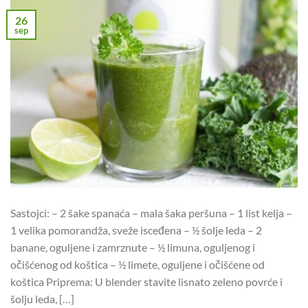
26
sep
Sastojci: – 2 šake spanaća – mala šaka peršuna – 1 list kelja –
1 velika pomorandža, sveže isceđena – ½ šolje leda – 2
banane, oguljene i zamrznute – ½ limuna, oguljenog i
očišćenog od koštica – ½ limete, oguljene i očišćene od
koštica Priprema: U blender stavite lisnato zeleno povrće i
šolju leda, […]