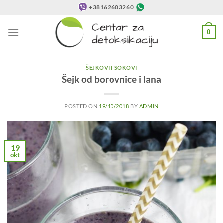
Preskoči
+38162603260
na
sadržaj
0
ŠEJKOVI I SOKOVI
Šejk od borovnice i lana
POSTED ON
19/10/2018
BY
ADMIN
19
okt