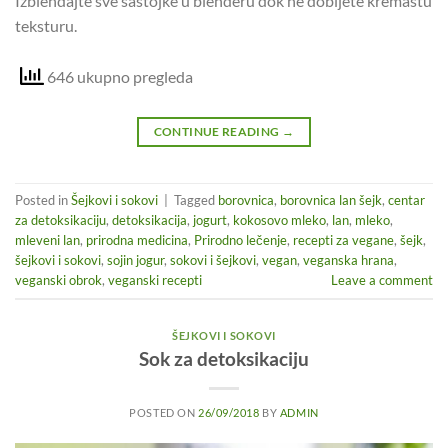
Izblendajte sve sastojke u blenderu dok ne dobijete kremastu
teksturu.
646 ukupno pregleda
CONTINUE READING
→
Posted in
Šejkovi i sokovi
|
Tagged
borovnica
,
borovnica lan šejk
,
centar
za detoksikaciju
,
detoksikacija
,
jogurt
,
kokosovo mleko
,
lan
,
mleko
,
mleveni lan
,
prirodna medicina
,
Prirodno lečenje
,
recepti za vegane
,
šejk
,
šejkovi i sokovi
,
sojin jogur
,
sokovi i šejkovi
,
vegan
,
veganska hrana
,
veganski obrok
,
veganski recepti
Leave a comment
ŠEJKOVI I SOKOVI
Sok za detoksikaciju
POSTED ON
26/09/2018
BY
ADMIN