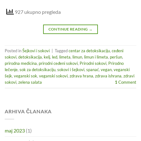
927 ukupno pregleda
CONTINUE READING
→
Posted in
Šejkovi i sokovi
|
Tagged
centar za detoksikaciju
,
ceđeni
sokovi
,
detoksikacija
,
kelj
,
led
,
limeta
,
limun
,
limun i limeta
,
peršun
,
prirodna medicina
,
prirodni ceđeni sokovi
,
Prirodni sokovi
,
Prirodno
lečenje
,
sok za detoksikaciju
,
sokovi i šejkovi
,
spanać
,
vegan
,
veganski
šejk
,
veganski sok
,
veganski sokovi
,
zdrava hrana
,
zdrava ishrana
,
zdravi
sokovi
,
zelena salata
1
Comment
ARHIVA ČLANAKA
maj 2023
(1)