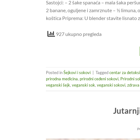
Sastojci: – 2 šake spanaća – mala šaka peršun
2 banane, oguljene i zamrznute – ½ limuna, o
koštica Priprema: U blender stavite lisnato z
927 ukupno pregleda
Posted in
Šejkovi i sokovi
|
Tagged
centar za detoksi
prirodna medicina
,
prirodni ceđeni sokovi
,
Prirodni so
veganski šejk
,
veganski sok
,
veganski sokovi
,
zdrava
Jutarnj
P