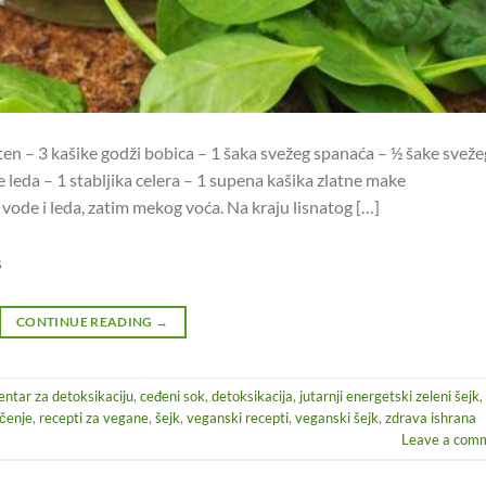
ušten – 3 kašike godži bobica – 1 šaka svežeg spanaća – ½ šake sveže
leda – 1 stabljika celera – 1 supena kašika zlatne make
de i leda, zatim mekog voća. Na kraju lisnatog […]
s
CONTINUE READING
→
entar za detoksikaciju
,
ceđeni sok
,
detoksikacija
,
jutarnji energetski zeleni šejk
,
ečenje
,
recepti za vegane
,
šejk
,
veganski recepti
,
veganski šejk
,
zdrava ishrana
Leave a com