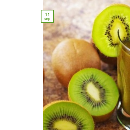
11
sep