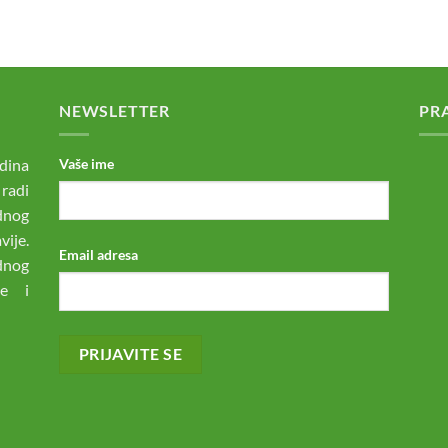
NEWSLETTER
PR
dina
Vaše ime
 radi
odnog
ije.
Email adresa
dnog
ne i