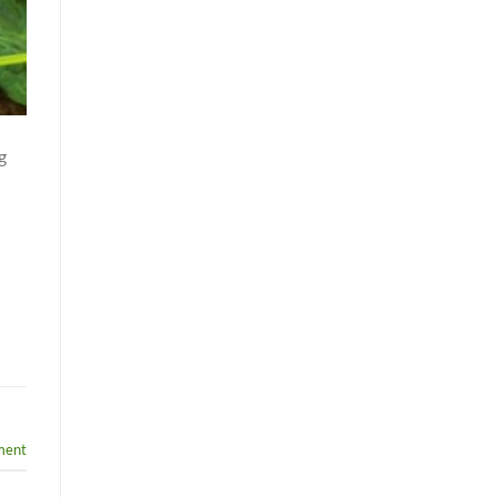
g
ment