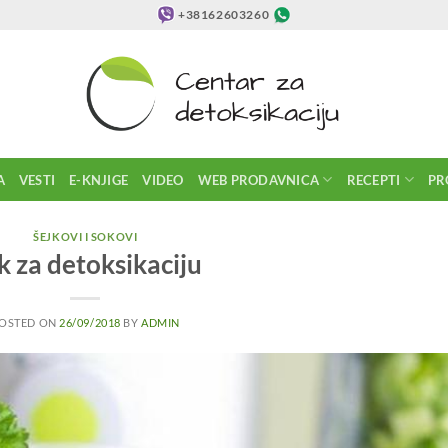
+38162603260
A
VESTI
E-KNJIGE
VIDEO
WEB PRODAVNICA
RECEPTI
PR
ŠEJKOVI I SOKOVI
k za detoksikaciju
OSTED ON
26/09/2018
BY
ADMIN