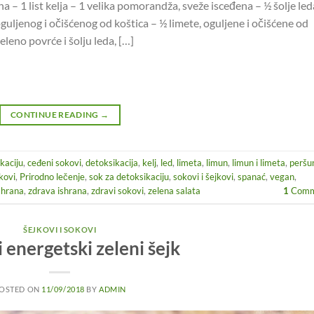
a – 1 list kelja – 1 velika pomorandža, sveže isceđena – ½ šolje led
guljenog i očišćenog od koštica – ½ limete, oguljene i očišćene od
eleno povrće i šolju leda, […]
CONTINUE READING
→
kaciju
,
ceđeni sokovi
,
detoksikacija
,
kelj
,
led
,
limeta
,
limun
,
limun i limeta
,
peršu
kovi
,
Prirodno lečenje
,
sok za detoksikaciju
,
sokovi i šejkovi
,
spanać
,
vegan
,
 hrana
,
zdrava ishrana
,
zdravi sokovi
,
zelena salata
1
Comm
ŠEJKOVI I SOKOVI
i energetski zeleni šejk
OSTED ON
11/09/2018
BY
ADMIN