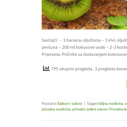
Sastojci: – 1 banana, oljuštena – 1 kivi, olj
peršuna – 200 ml kokosove vode – 2-3 kocke 
Priprema: Počnite sa dodavanjem kokosove vo
795 ukupno pregleda
, 1 pregleda dana
Posted in
Šejkovi i sokovi
|
Tagged
biljna medicina
,
c
prirodna medicina
,
prirodni ceđeni sokovi
,
Prirodno l