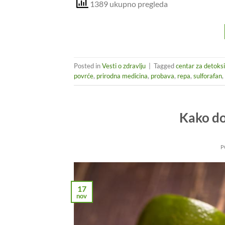
1389 ukupno pregleda
Posted in
Vesti o zdravlju
|
Tagged
centar za detoksi
povrće
,
prirodna medicina
,
probava
,
repa
,
sulforafan
,
Kako do
P
17
nov