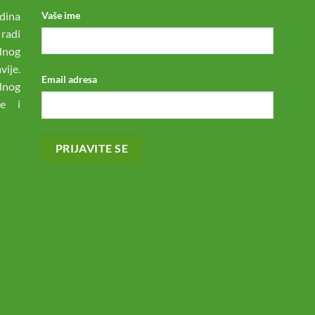
dina
Vaše ime
 radi
odnog
ije.
Email adresa
dnog
ne i