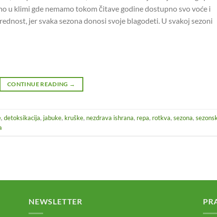
vimo u klimi gde nemamo tokom čitave godine dostupno svo voće i
rednost, jer svaka sezona donosi svoje blagodeti. U svakoj sezoni
CONTINUE READING
→
e
,
detoksikacija
,
jabuke
,
kruške
,
nezdrava ishrana
,
repa
,
rotkva
,
sezona
,
sezons
a
NEWSLETTER
PR