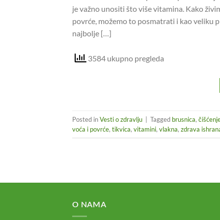
je važno unositi što više vitamina. Kako ži
povrće, možemo to posmatrati i kao veliku p
najbolje […]
3584 ukupno pregleda
Posted in
Vesti o zdravlju
|
Tagged
brusnica
,
čišćenj
voća i povrće
,
tikvica
,
vitamini
,
vlakna
,
zdrava ishran
O NAMA