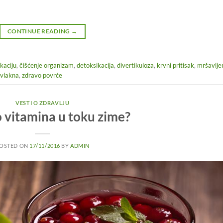
CONTINUE READING
→
kaciju
,
čišćenje organizam
,
detoksikacija
,
divertikuloza
,
krvni pritisak
,
mršavlje
vlakna
,
zdravo povrće
VESTI O ZDRAVLJU
 vitamina u toku zime?
OSTED ON
17/11/2016
BY
ADMIN