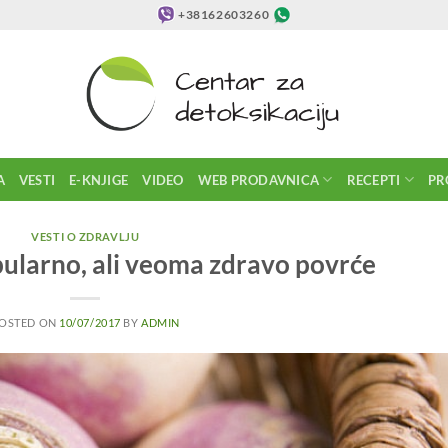
+38162603260
A
VESTI
E-KNJIGE
VIDEO
WEB PRODAVNICA
RECEPTI
PR
VESTI O ZDRAVLJU
pularno, ali veoma zdravo povrće
OSTED ON
10/07/2017
BY
ADMIN