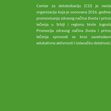
Centar za detoksikaciju (CD) je nevla
organizacija koja je osnovana 2016. godine
promovisanja zdravog načina života i prir
lečenja u Srbiji i regionu bivše Jugoslav
Promocija zdravog načina života i priro
lečenja sprovodi se kroz savetodav
edukativne aktivnosti i izdavačku delatnost.