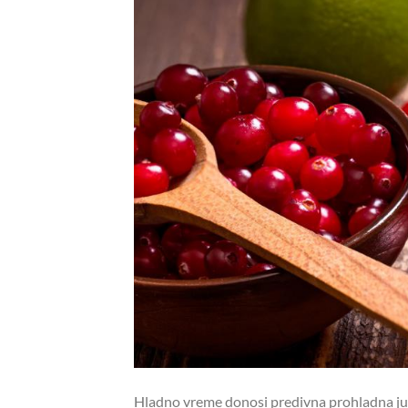
Hladno vreme donosi predivna prohladna jutra,