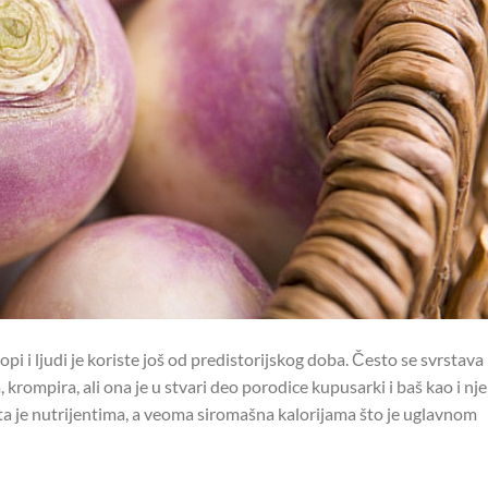
i i ljudi je koriste još od predistorijskog doba. Često se svrstava
krompira, ali ona je u stvari deo porodice kupusarki i baš kao i nj
ata je nutrijentima, a veoma siromašna kalorijama što je uglavnom