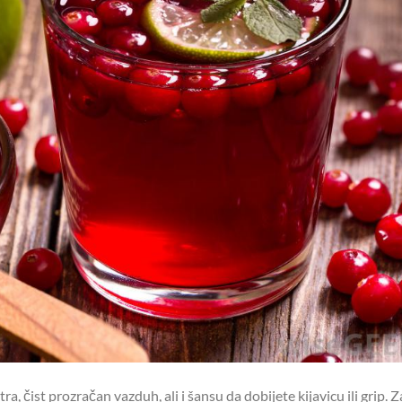
 čist prozračan vazduh, ali i šansu da dobijete kijavicu ili grip. 