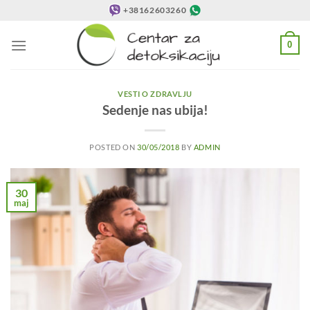
Preskoči
+38162603260
na
sadržaj
0
VESTI O ZDRAVLJU
Sedenje nas ubija!
POSTED ON
30/05/2018
BY
ADMIN
30
maj