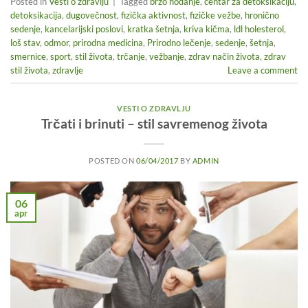
Posted in
Vesti o zdravlju
|
Tagged
brzo hodanje
,
centar za detoksikaciju
,
detoksikacija
,
dugovečnost
,
fizička aktivnost
,
fizičke vežbe
,
hronično
sedenje
,
kancelarijski poslovi
,
kratka šetnja
,
kriva kičma
,
ldl holesterol
,
loš stav
,
odmor
,
prirodna medicina
,
Prirodno lečenje
,
sedenje
,
šetnja
,
smernice
,
sport
,
stil života
,
trčanje
,
vežbanje
,
zdrav način života
,
zdrav
stil života
,
zdravlje
Leave a comment
VESTI O ZDRAVLJU
Trčati i brinuti – stil savremenog života
POSTED ON
06/04/2017
BY
ADMIN
06
apr