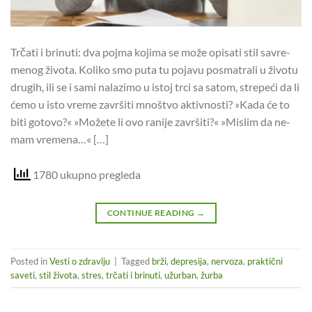
Tr­ča­ti i bri­nu­ti: dva poj­ma ko­ji­ma se može opi­sa­ti stil sa­vre­
me­nog ži­vo­ta. Ko­li­ko smo puta tu pojavu po­sma­trali u ži­vo­tu
dru­gih, ili se i sami na­la­zi­mo u is­toj trci sa sa­tom, stre­pe­ći da li
ćemo u isto vre­me za­vr­ši­ti mno­štvo ak­tiv­no­sti? »Kada će to
biti go­to­vo?« »Mo­že­te li ovo ra­ni­je za­vr­ši­ti?« »Mi­slim da ne­
mam vre­me­na…« […]
1780 ukupno pregleda
CONTINUE READING
→
Posted in
Vesti o zdravlju
|
Tagged
brži
,
depresija
,
nervoza
,
praktični
saveti
,
stil života
,
stres
,
trčati i brinuti
,
užurban
,
žurba