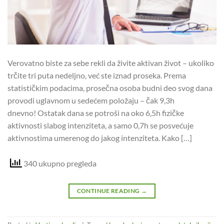
Verovatno biste za sebe rekli da živite aktivan život – ukoliko
trčite tri puta nedeljno, već ste iznad proseka. Prema
statističkim podacima, prosečna osoba budni deo svog dana
provodi uglavnom u sedećem položaju – čak 9,3h
dnevno! Ostatak dana se potroši na oko 6,5h fizičke
aktivnosti slabog intenziteta, a samo 0,7h se posvećuje
aktivnostima umerenog do jakog intenziteta. Kako […]
340 ukupno pregleda
CONTINUE READING
→