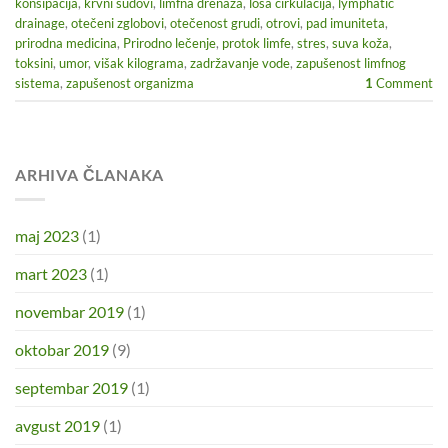
konsipacija
,
krvni sudovi
,
limfna drenaža
,
loša cirkulacija
,
lymphatic
drainage
,
otečeni zglobovi
,
otečenost grudi
,
otrovi
,
pad imuniteta
,
prirodna medicina
,
Prirodno lečenje
,
protok limfe
,
stres
,
suva koža
,
toksini
,
umor
,
višak kilograma
,
zadržavanje vode
,
zapušenost limfnog
sistema
,
zapušenost organizma
1
Comment
ARHIVA ČLANAKA
maj 2023
(1)
mart 2023
(1)
novembar 2019
(1)
oktobar 2019
(9)
septembar 2019
(1)
avgust 2019
(1)