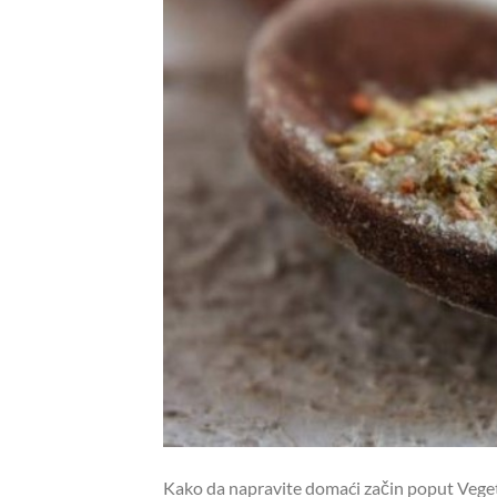
Kako da napravite domaći začin poput Vegete,