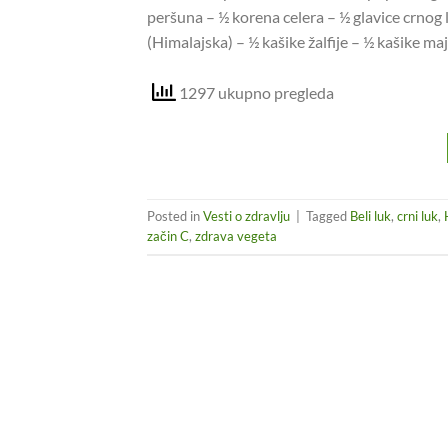
peršuna – ½ korena celera – ½ glavice crnog l
(Himalajska) – ½ kašike žalfije – ½ kašike ma
1297 ukupno pregleda
Posted in
Vesti o zdravlju
|
Tagged
Beli luk
,
crni luk
,
začin C
,
zdrava vegeta