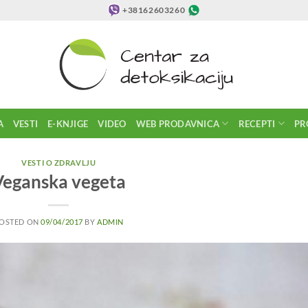
+38162603260
A
VESTI
E-KNJIGE
VIDEO
WEB PRODAVNICA
RECEPTI
PR
VESTI O ZDRAVLJU
Veganska vegeta
OSTED ON
09/04/2017
BY
ADMIN