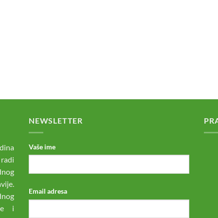
NEWSLETTER
PR
dina
Vaše ime
 radi
odnog
ije.
Email adresa
dnog
ne i