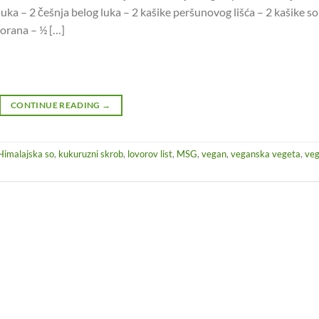
uka – 2 češnja belog luka – 2 kašike peršunovog lišća – 2 kašike so
jorana – ½ […]
CONTINUE READING
→
Himalajska so
,
kukuruzni skrob
,
lovorov list
,
MSG
,
vegan
,
veganska vegeta
,
veg