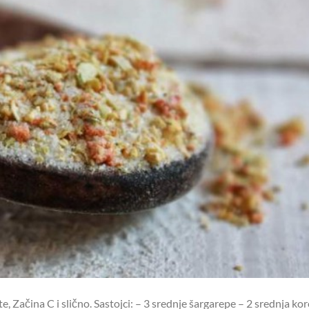
 Začina C i slično. Sastojci: – 3 srednje šargarepe – 2 srednja ko