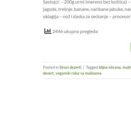
Sastojci: – 200g urmi (mereno bez koštica) 
jagode, trešnje, banane, naribane jabuke, nar
oklagija – nož i daska za seckanje – procesor
2446 ukupno pregleda
Posted in
Sirovi dezerti
|
Tagged
biljna ishrana
,
mali
dezert
,
veganski rolaz sa malinama