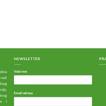
NEWSLETTER
PR
dina
Vaše ime
 radi
odnog
ije.
Email adresa
dnog
ne i