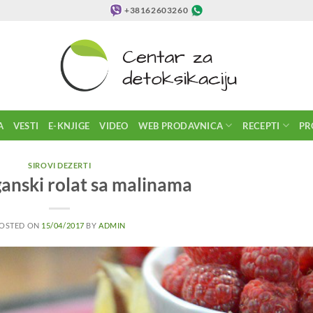
+38162603260
A
VESTI
E-KNJIGE
VIDEO
WEB PRODAVNICA
RECEPTI
PR
SIROVI DEZERTI
ganski rolat sa malinama
OSTED ON
15/04/2017
BY
ADMIN