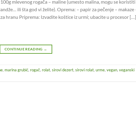
– 100g mlevenog rogača – maline (umesto malina, mogu se koristiti
andže… ili šta god vi želite). Oprema: – papir za pečenje – makaze 
 za hranu Priprema: Izvadite koštice iz urmi; ubacite u procesor […
CONTINUE READING
→
ne
,
marina grubić
,
rogač
,
rolat
,
sirovi dezert
,
sirovi rolat
,
urme
,
vegan
,
veganski