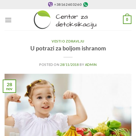
Preskoči
+38162603260
na
sadržaj
0
VESTI O ZDRAVLJU
U potrazi za boljom ishranom
POSTED ON
28/11/2018
BY
ADMIN
28
nov