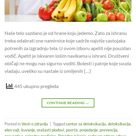
Na­še te­lo sa­zda­no je od hra­ne ko­ju je­de­mo. Za­to za is­hra­nu
tre­ba oda­bra­ti one na­mir­ni­ce ko­je sa­dr­že naj­vi­še sa­sto­ja­ka
po­tre­nih za iz­grad­nju te­la. U ovom iz­bo­ru ape­tit ni­je po­u­zdan
vo­dič. Ape­tit je is­kva­ren lošim na­vi­ka­ma u is­hra­ni. Dru­štve­ni
obi­ča­ji ne mo­gu nas si­gur­no vo­di­ti. Bo­le­sti i pat­nje ko­je svu­da
vla­da­ju, uve­li­ko su na­sta­le iz omi­lje­nih […]
445 ukupno pregleda
CONTINUE READING
→
Posted in
Vesti o zdravlju
|
Tagged
centar za detoksikaciju
,
detoksikacija
,
elen vajt
,
kuvanje
,
orašasti plodovi
,
povrće
,
prejedanje
,
prevencija
,
preventiva
,
prirodna medicina
,
Prirodno lečenje
,
redovan odmor
,
rđavo