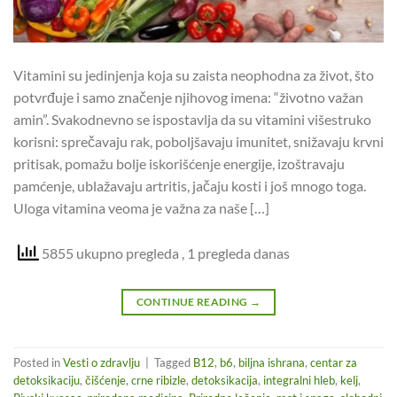
Vitamini su jedinjenja koja su zaista neophodna za život, što
potvrđuje i samo značenje njihovog imena: “životno važan
amin”. Svakodnevno se ispostavlja da su vitamini višestruko
korisni: sprečavaju rak, poboljšavaju imunitet, snižavaju krvni
pritisak, pomažu bolje iskorišćenje energije, izoštravaju
pamćenje, ublažavaju artritis, jačaju kosti i još mnogo toga.
Uloga vitamina veoma je važna za naše […]
5855 ukupno pregleda
, 1 pregleda danas
CONTINUE READING
→
Posted in
Vesti o zdravlju
|
Tagged
B12
,
b6
,
biljna ishrana
,
centar za
detoksikaciju
,
čišćenje
,
crne ribizle
,
detoksikacija
,
integralni hleb
,
kelj
,