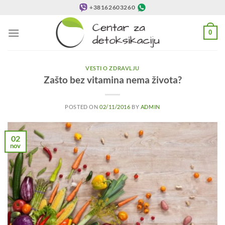
Preskoči
+38162603260
na
sadržaj
0
VESTI O ZDRAVLJU
Zašto bez vitamina nema života?
POSTED ON
02/11/2016
BY
ADMIN
02
nov