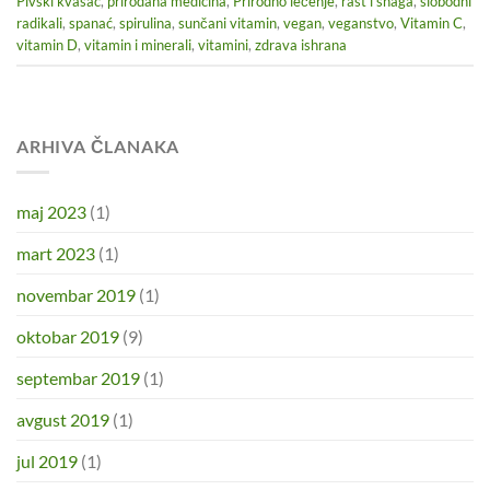
Pivski kvasac
,
prirodana medicina
,
Prirodno lečenje
,
rast i snaga
,
slobodni
radikali
,
spanać
,
spirulina
,
sunčani vitamin
,
vegan
,
veganstvo
,
Vitamin C
,
vitamin D
,
vitamin i minerali
,
vitamini
,
zdrava ishrana
ARHIVA ČLANAKA
maj 2023
(1)
mart 2023
(1)
novembar 2019
(1)
oktobar 2019
(9)
septembar 2019
(1)
avgust 2019
(1)
jul 2019
(1)