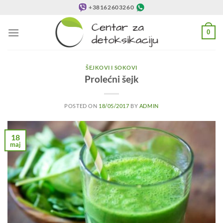
Preskoči
+38162603260
na
sadržaj
0
ŠEJKOVI I SOKOVI
Prolećni šejk
POSTED ON
18/05/2017
BY
ADMIN
18
maj