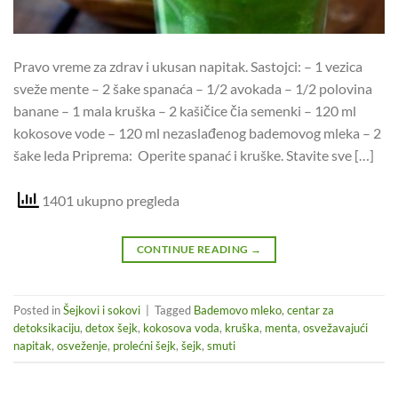
Pravo vreme za zdrav i ukusan napitak. Sastojci: – 1 vezica
sveže mente – 2 šake spanaća – 1/2 avokada – 1/2 polovina
banane – 1 mala kruška – 2 kašičice čia semenki – 120 ml
kokosove vode – 120 ml nezaslađenog bademovog mleka – 2
šake leda Priprema: Operite spanać i kruške. Stavite sve […]
1401 ukupno pregleda
CONTINUE READING
→
Posted in
Šejkovi i sokovi
|
Tagged
Bademovo mleko
,
centar za
detoksikaciju
,
detox šejk
,
kokosova voda
,
kruška
,
menta
,
osvežavajući
napitak
,
osveženje
,
prolećni šejk
,
šejk
,
smuti