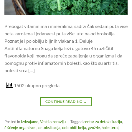
Prebogat vitaminima i mineralima, sadrži čak sedam puta više
beta karotena i jedanaest puta više luteina od brokolija.
Poznat je i po obilju biljnih vlakana 1. Deluje
Antiinflamatorno Snaga kelja leži u gotovo 45 različitih
flavonoida koji mogu da spreče zapaljenja u organizmu i da
pomognu protiv inflamatornih bolesti, kao što su artritis,
bolesti srca […]
1502 ukupno pregleda
CONTINUE READING
→
Posted in
Izdvajamo
,
Vesti o zdravlju
|
Tagged
centar za detoksikaciju
,
čišćenje organizam
,
detoksikacija
,
dobrobiti kelja
,
gvožđe
,
holesterol
,