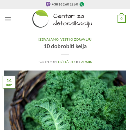
Preskoči
+38162603260
na
sadržaj
0
IZDVAJAMO
,
VESTI O ZDRAVLJU
10 dobrobiti kelja
POSTED ON
14/11/2017
BY
ADMIN
14
nov