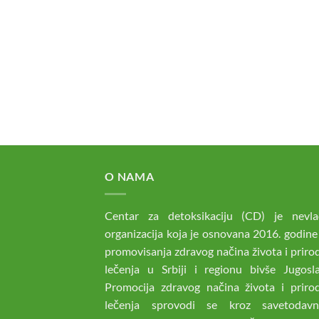
O NAMA
Centar za detoksikaciju (CD) je nevla
organizacija koja je osnovana 2016. godine
promovisanja zdravog načina života i prir
lečenja u Srbiji i regionu bivše Jugoslav
Promocija zdravog načina života i priro
lečenja sprovodi se kroz savetodav