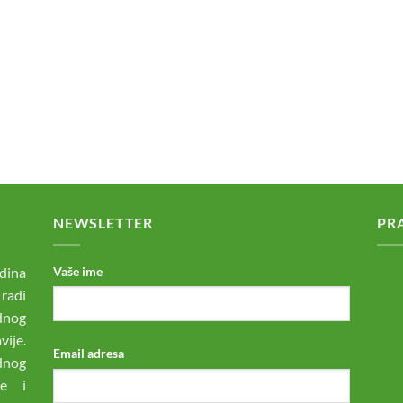
NEWSLETTER
PR
dina
Vaše ime
 radi
odnog
ije.
Email adresa
dnog
ne i