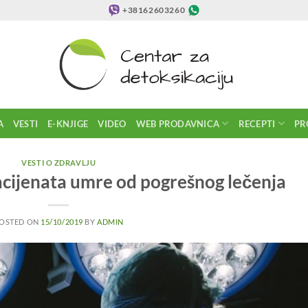
+38162603260
A
VESTI
E-KNJIGE
VIDEO
WEB PRODAVNICA
RECEPTI
PR
VESTI O ZDRAVLJU
cijenata umre od pogrešnog lečenja
OSTED ON
15/10/2019
BY
ADMIN