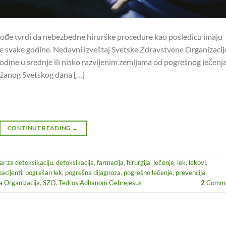
ođe tvrdi da nebezbedne hirurške procedure kao posledicu imaju
e svake godine. Nedavni izveštaj Svetske Zdravstvene Organizacij
godine u srednje ili nisko razvijenim zemljama od pogrešnog lečenja
održanog Svetskog dana […]
CONTINUE READING
→
ar za detoksikaciju
,
detoksikacija
,
farmacija
,
hirurgija
,
lečenje
,
lek
,
lekovi
,
pacijenti
,
pogrešan lek
,
pogrešna dijagnoza
,
pogrešno lečenje
,
prevencija
,
 Organizacija
,
SZO
,
Tedros Adhanom Gebrejesus
2
Comme