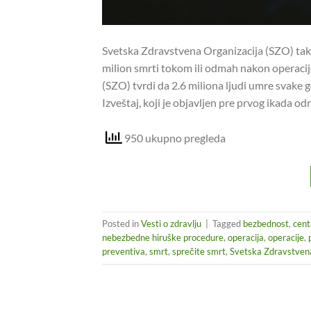
Svetska Zdravstvena Organizacija (SZO) tak
milion smrti tokom ili odmah nakon operacij
(SZO) tvrdi da 2.6 miliona ljudi umre svake 
Izveštaj, koji je objavljen pre prvog ikada 
950 ukupno pregleda
Posted in
Vesti o zdravlju
|
Tagged
bezbednost
,
cent
nebezbedne hiruške procedure
,
operacija
,
operacije
,
preventiva
,
smrt
,
sprečite smrt
,
Svetska Zdravstvena