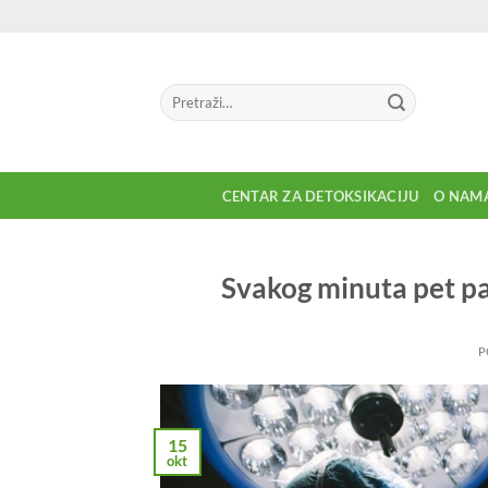
Preskoči
na
sadržaj
Pretraga
za:
CENTAR ZA DETOKSIKACIJU
O NAM
Svakog minuta pet pa
P
15
okt