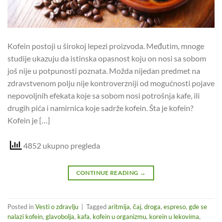
Kofein postoji u širokoj lepezi proizvoda. Međutim, mnoge
studije ukazuju da istinska opasnost koju on nosi sa sobom
još nije u potpunosti poznata. Možda nijedan predmet na
zdravstvenom polju nije kontroverzniji od mogućnosti pojave
nepovoljnih efekata koje sa sobom nosi potrošnja kafe, ili
drugih pića i namirnica koje sadrže kofein. Šta je kofein?
Kofein je […]
4852 ukupno pregleda
CONTINUE READING
→
Posted in
Vesti o zdravlju
|
Tagged
aritmija
,
čaj
,
droga
,
espreso
,
gde se
nalazi kofein
,
glavobolja
,
kafa
,
kofein u organizmu
,
korein u lekovima
,