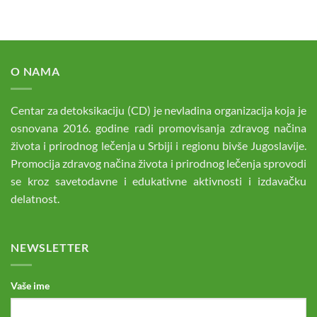
O NAMA
Centar za detoksikaciju (CD) je nevladina organizacija koja je
osnovana 2016. godine radi promovisanja zdravog načina
života i prirodnog lečenja u Srbiji i regionu bivše Jugoslavije.
Promocija zdravog načina života i prirodnog lečenja sprovodi
se kroz savetodavne i edukativne aktivnosti i izdavačku
delatnost.
NEWSLETTER
Vaše ime