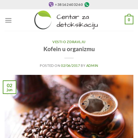
Preskoči
+38162603260
na
sadržaj
0
VESTI O ZDRAVLJU
Kofein u organizmu
POSTED ON
02/06/2017
BY
ADMIN
02
jun