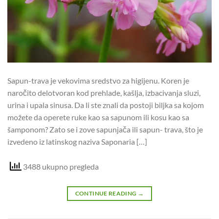
Sapun-trava je vekovima sredstvo za higijenu. Koren je
naročito delotvoran kod prehlade, kašlja, izbacivanja sluzi,
urina i upala sinusa. Da li ste znali da postoji biljka sa kojom
možete da operete ruke kao sa sapunom ili kosu kao sa
šamponom? Zato se i zove sapunjača ili sapun- trava, što je
izvedeno iz latinskog naziva Saponaria […]
3488 ukupno pregleda
CONTINUE READING
→