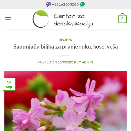
Preskoči
+38162603260
na
sadržaj
0
RECIPES
Sapunjača biljka za pranje ruku, kose, veša
POSTED ON
15/09/2018
BY
ADMIN
15
sep