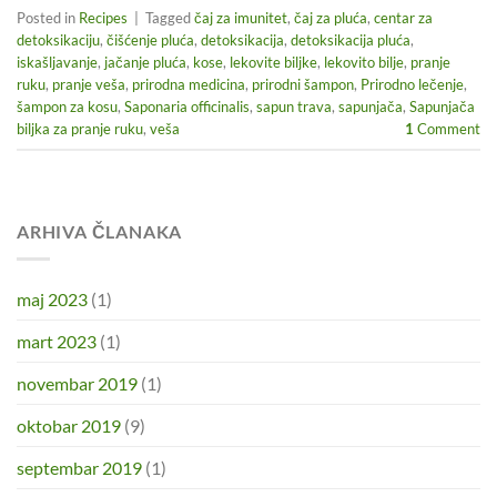
Posted in
Recipes
|
Tagged
čaj za imunitet
,
čaj za pluća
,
centar za
detoksikaciju
,
čišćenje pluća
,
detoksikacija
,
detoksikacija pluća
,
iskašljavanje
,
jačanje pluća
,
kose
,
lekovite biljke
,
lekovito bilje
,
pranje
ruku
,
pranje veša
,
prirodna medicina
,
prirodni šampon
,
Prirodno lečenje
,
šampon za kosu
,
Saponaria officinalis
,
sapun trava
,
sapunjača
,
Sapunjača
biljka za pranje ruku
,
veša
1
Comment
ARHIVA ČLANAKA
maj 2023
(1)
mart 2023
(1)
novembar 2019
(1)
oktobar 2019
(9)
septembar 2019
(1)