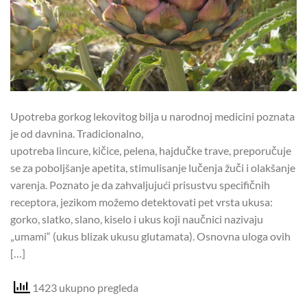
Upotreba gorkog lekovitog bilja u narodnoj medicini poznata
je od davnina. Tradicionalno,
upotreba lincure, kičice, pelena, hajdučke trave, preporučuje
se za poboljšanje apetita, stimulisanje lučenja žuči i olakšanje
varenja. Poznato je da zahvaljujući prisustvu specifičnih
receptora, jezikom možemo detektovati pet vrsta ukusa:
gorko, slatko, slano, kiselo i ukus koji naučnici nazivaju
„umami“ (ukus blizak ukusu glutamata). Osnovna uloga ovih
[…]
1423 ukupno pregleda