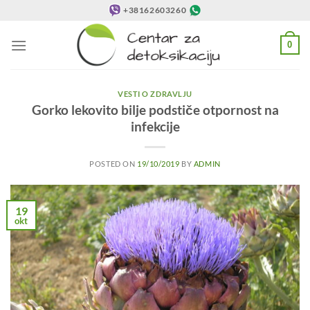
Preskoči
+38162603260
na
sadržaj
0
VESTI O ZDRAVLJU
Gorko lekovito bilje podstiče otpornost na
infekcije
POSTED ON
19/10/2019
BY
ADMIN
19
okt