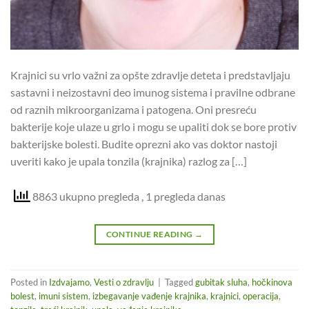
Krajnici su vrlo važni za opšte zdravlje deteta i predstavljaju
sastavni i neizostavni deo imunog sistema i pravilne odbrane
od raznih mikroorganizama i patogena. Oni presreću
bakterije koje ulaze u grlo i mogu se upaliti dok se bore protiv
bakterijske bolesti. Budite oprezni ako vas doktor nastoji
uveriti kako je upala tonzila (krajnika) razlog za […]
8863 ukupno pregleda
, 1 pregleda danas
CONTINUE READING
→
Posted in
Izdvajamo
,
Vesti o zdravlju
|
Tagged
gubitak sluha
,
hočkinova
bolest
,
imuni sistem
,
izbegavanje vađenje krajnika
,
krajnici
,
operacija
,