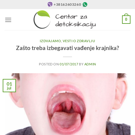
Preskoči
+38162603260
na
sadržaj
0
IZDVAJAMO
,
VESTI O ZDRAVLJU
Zašto treba izbegavati vađenje krajnika?
POSTED ON
01/07/2017
BY
ADMIN
01
jul