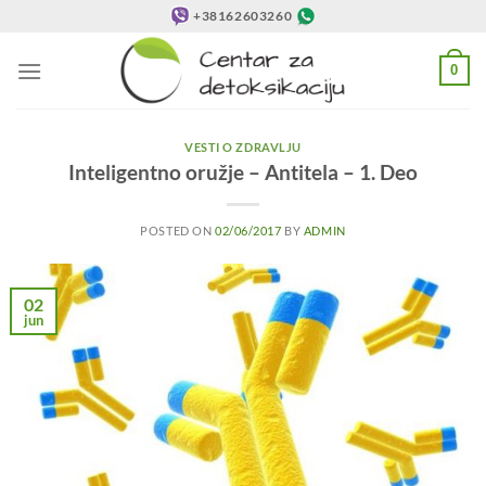
Preskoči
+38162603260
na
sadržaj
0
VESTI O ZDRAVLJU
Inteligentno oružje – Antitela – 1. Deo
POSTED ON
02/06/2017
BY
ADMIN
02
jun