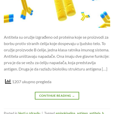
Antitela su oružje izgrađeno od proteina koje se proizvodi za
borbu protiv stranih ćelija koje dospevaju u ljudsko telo. To
oružje proizvode B ćelije, jedna klasa ratnika imunog sistema.
Antitela uništavaju napadače. Ona imaju dve glavne funkcije:
prva je da se vežu za ćeliju napadača, koja predstavlja
antigen. Druga je da razlažu biološku strukturu antigena […]
1207 ukupno pregleda
CONTINUE READING
→
Posted in
Vesti o zdravlju
|
Tagged
aminokiselina
,
antigen
,
antitela
,
b