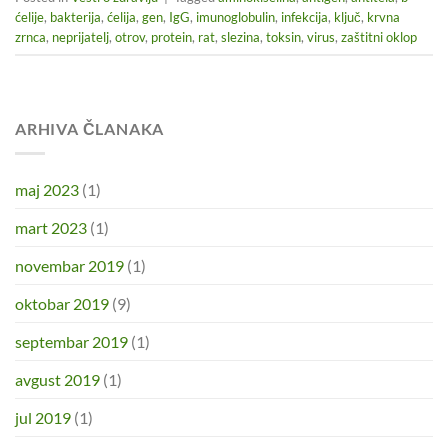
ćelije
,
bakterija
,
ćelija
,
gen
,
IgG
,
imunoglobulin
,
infekcija
,
ključ
,
krvna
zrnca
,
neprijatelj
,
otrov
,
protein
,
rat
,
slezina
,
toksin
,
virus
,
zaštitni oklop
ARHIVA ČLANAKA
maj 2023
(1)
mart 2023
(1)
novembar 2019
(1)
oktobar 2019
(9)
septembar 2019
(1)
avgust 2019
(1)
jul 2019
(1)