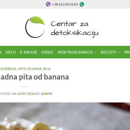
+38162603260
A
VESTI
E-KNJIGE
VIDEO
WEB PRODAVNICA
RECEPTI
PR
KASEROLE, PITE I GLAVNA JELA
adna pita od banana
OSTED ON
10/07/2016
BY
ADMIN