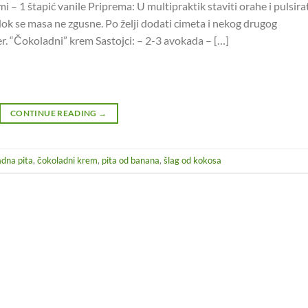
rmi – 1 štapić vanile Priprema: U multipraktik staviti orahe i pulsira
ok se masa ne zgusne. Po želji dodati cimeta i nekog drugog
der. “Čokoladni” krem Sastojci: – 2-3 avokada – […]
CONTINUE READING
→
dna pita
,
čokoladni krem
,
pita od banana
,
šlag od kokosa