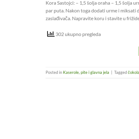
Kora Sastojci: – 1,5 šolja oraha – 1,5 šolja u
par puta. Nakon toga dodati urme i miksati d
zaslađivača. Napravite koru i stavite u friži
302 ukupno pregleda
Posted in
Kaserole, pite i glavna jela
|
Tagged
čokola