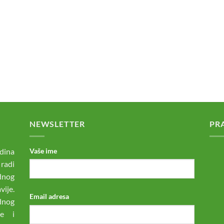
NEWSLETTER
PR
dina
Vaše ime
 radi
odnog
ije.
Email adresa
dnog
ne i