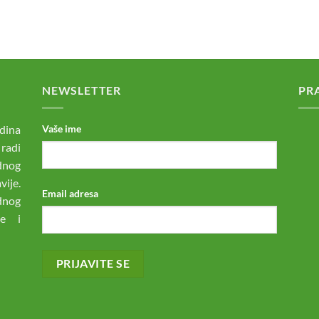
NEWSLETTER
PR
dina
Vaše ime
 radi
odnog
ije.
Email adresa
dnog
ne i