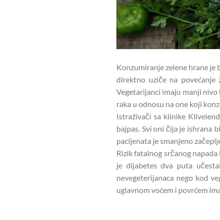
Konzumiranje zelene hrane je bol
direktno uziče na povećanje ž
Vegetarijanci imaju manji nivo h
raka u odnosu na one koji kon
Istraživači sa klinike Klivelen
bajpas. Svi oni čija je ishran
pacijenata je smanjeno začeplje
Rizik fatalnog srčanog napada 
je dijabetes dva puta učesta
nevegeterijanaca nego kod vege
uglavnom voćem i povrćem imali