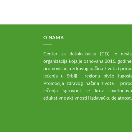
O NAMA
Centar za detoksikaciju (CD) je nevla
organizacija koja je osnovana 2016. godine
promovisanja zdravog načina života i prir
lečenja u Srbiji i regionu bivše Jugoslav
Promocija zdravog načina života i priro
lečenja sprovodi se kroz savetodav
edukativne aktivnosti i izdavačku delatnost.