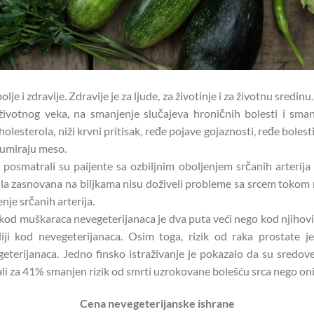
je i zdravije. Zdravije je za ljude, za životinje i za životnu sredi
ivotnog veka, na smanjenje slučajeva hroničnih bolesti i smanj
olesterola, niži krvni pritisak, ređe pojave gojaznosti, ređe bolesti
zumiraju meso.
d posmatrali su paijente sa ozbiljnim oboljenjem srčanih arterija
a bila zasnovana na biljkama nisu doživeli probleme sa srcem toko
nje srčanih arterija.
kod muškaraca nevegeterijanaca je dva puta veći nego kod njihovi
liji kod nevegeterijanaca. Osim toga, rizik od raka prostate
terijanaca. Jedno finsko istraživanje je pokazalo da su sredove
 za 41% smanjen rizik od smrti uzrokovane bolešću srca nego oni ko
Cena nevegeterijanske ishrane