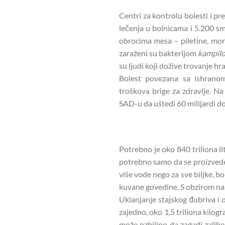
Centri za kontrolu bolesti i p
lečenja u bolnicama i 5.200 s
obrocima mesa – piletine, mors
zaraženi su bakterijom
kampil
su ljudi koji dožive trovanje h
Bolest povezana sa ishrano
troškova brige za zdravlje. N
SAD-u da uštedi 60 milijardi do
Potrebno je oko 840 triliona li
potrebno samo da se proizvede 
više vode nego za sve biljke, b
kuvane govedine. S obzirom na t
Uklanjanje stajskog đubriva i o
zajedno, oko 1,5 triliona kilog
može ozbiljno da zagadi zalihe