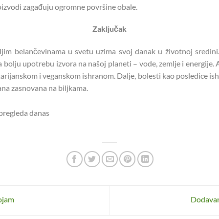
roizvodi zagađuju ogromne površine obale.
Zaključak
jim belančevinama u svetu uzima svoj danak u životnoj sredini
a bolju upotrebu izvora na našoj planeti – vode, zemlje i energije
rijanskom i veganskom ishranom. Dalje, bolesti kao posledice ishr
rana zasnovana na biljkama.
 pregleda danas
pojam
Dodavan