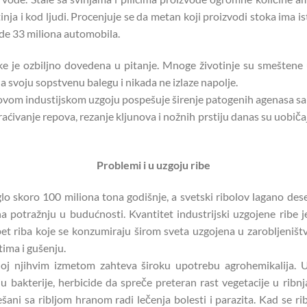
tinja i kod ljudi. Procenjuje se da metan koji proizvodi stoka ima i
ode 33 miliona automobila.
oke je ozbiljno dovedena u pitanje. Mnoge životinje su smešte
 svoju sopstvenu balegu i nikada ne izlaze napolje.
hovom industijskom uzgoju pospešuje širenje patogenih agenasa sa
raćivanje repova, rezanje kljunova i nožnih prstiju danas su uobiča
Problemi i u uzgoju ribe
iglo skoro 100 miliona tona godišnje, a svetski ribolov lagano des
 potražnju u budućnosti. Kvantitet industrijski uzgojene ribe
pet riba koje se konzumiraju širom sveta uzgojena u zarobljeništ
ima i gušenju.
oj njihvim izmetom zahteva široku upotrebu agrohemikalija. 
u bakterije, herbicide da spreče preteran rast vegetacije u ribn
ešani sa ribljom hranom radi lečenja bolesti i parazita. Kad se ri