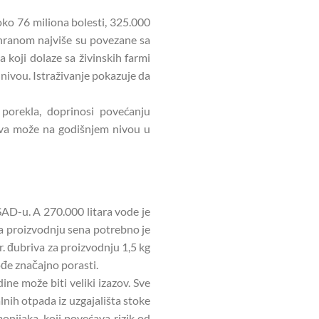
oko 76 miliona bolesti, 325.000
 hranom najviše su povezane sa
 koji dolaze sa živinskih farmi
nivou. Istraživanje pokazuje da
orekla, doprinosi povećanju
stva može na godišnjem nivou u
 SAD-u. A 270.000 litara vode je
za proizvodnju sena potrebno je
r. đubriva za proizvodnju 1,5 kg
ođe značajno porasti.
ine može biti veliki izazov. Sve
lnih otpada iz uzgajališta stoke
onijaka, koji povećava rizik od