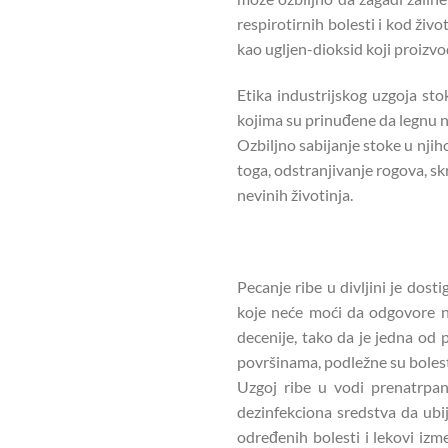
respirotirnih bolesti i kod živo
kao ugljen-dioksid koji proizv
Etika industrijskog uzgoja st
kojima su prinuđene da legnu na
Ozbiljno sabijanje stoke u nji
toga, odstranjivanje rogova, sk
nevinih životinja.
Pecanje ribe u divljini je dost
koje neće moći da odgovore na
decenije, tako da je jedna od 
površinama, podležne su bolest
Uzgoj ribe u vodi prenatrpan
dezinfekciona sredstva da ubij
određenih bolesti i lekovi izm