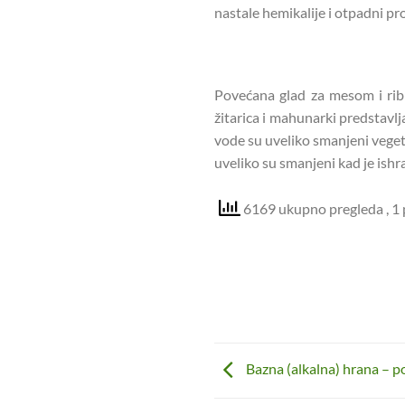
nastale hemikalije i otpadni p
Povećana glad za mesom i ribl
žitarica i mahunarki predstavlj
vode su uveliko smanjeni vegeta
uveliko su smanjeni kad je ish
6169 ukupno pregleda
, 1
Bazna (alkalna) hrana – 