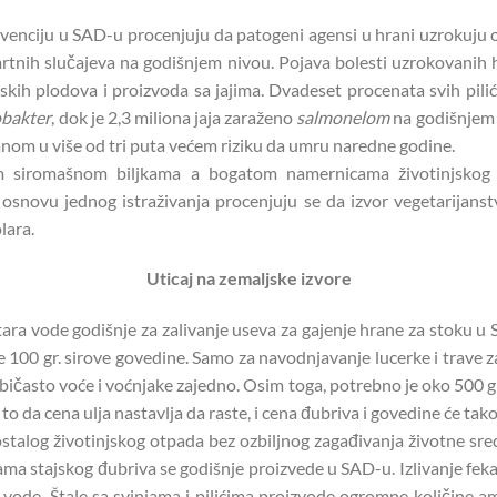
revenciju u SAD-u procenjuju da patogeni agensi u hrani uzrokuju 
mrtnih slučajeva na godišnjem nivou. Pojava bolesti uzrokovanih
kih plodova i proizvoda sa jajima. Dvadeset procenata svih pilića
obakter
, dok je 2,3 miliona jaja zaraženo
salmonelom
na godišnjem 
ranom u više od tri puta većem riziku da umru naredne godine.
m siromašnom biljkama a bogatom namernicama životinjskog p
a osnovu jednog istraživanja procenjuju se da izvor vegetarijan
lara.
Uticaj na zemaljske izvore
tara vode godišnje za zalivanje useva za gajenje hrane za stoku u
100 gr. sirove govedine. Samo za navodnjavanje lucerke i trave 
običasto voće i voćnjake zajedno. Osim toga, potrebno je oko 500 g
o da cena ulja nastavlja da raste, i cena đubriva i govedine će tak
stalog životinjskog otpada bez ozbiljnog zagađivanja životne sred
rama stajskog đubriva se godišnje proizvede u SAD-u. Izlivanje feka
 vode. Štale sa svinjama i pilićima proizvode ogromne količine am