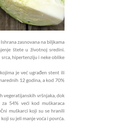
nu. Ishrana zasnovana na biljkama
enje štete u životnoj sredini.
 srca, hipertenziju i neke oblike
 kojima je već ugrađen stent ili
m narednih 12 godina, a kod 70%
h vegeratijanskih vršnjaka, dok
 je za 54% veći kod muškaraca
čni muškarci koji su se hranili
ji su jeli manje voća i povrća.