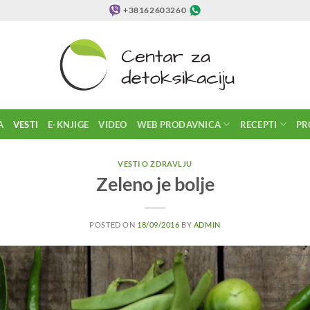
+38162603260
A
VESTI
E-KNJIGE
VIDEO
WEB PRODAVNICA
RECEPTI
PR
VESTI O ZDRAVLJU
Zeleno je bolje
POSTED ON
18/09/2016
BY
ADMIN