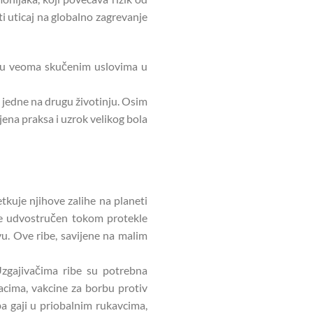
sti uticaj na globalno zagrevanje
ne u veoma skučenim uslovima u
 jedne na drugu životinju. Osim
jena praksa i uzrok velikog bola
etkuje njihove zalihe na planeti
 je udvostručen tokom protekle
vu. Ove ribe, savijene na malim
Uzgajivačima ribe su potrebna
jacima, vakcine za borbu protiv
ba gaji u priobalnim rukavcima,