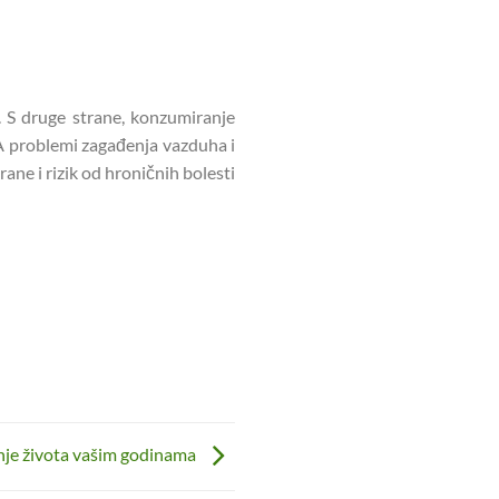
. S druge strane, konzumiranje
. A problemi zagađenja vazduha i
ane i rizik od hroničnih bolesti
je života vašim godinama