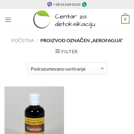
Preskoči
+38162603260
na
sadržaj
0
POČETNA
/
PROIZVOD OZNAČEN „AEROFAGIJA“
FILTER