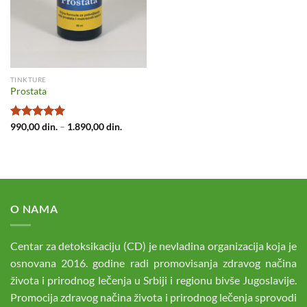
TINKTURE
Prostata
Raspon
Ocenjeno
990,00
din.
–
1.890,00
din.
cena:
sa
5.00
od
od
5
990,00 din.
do
1.890,00 din.
O NAMA
Centar za detoksikaciju (CD) je nevladina organizacija koja je
osnovana 2016. godine radi promovisanja zdravog načina
života i prirodnog lečenja u Srbiji i regionu bivše Jugoslavije.
Promocija zdravog načina života i prirodnog lečenja sprovodi