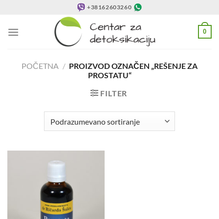
Preskoči
+38162603260
na
sadržaj
0
POČETNA
/
PROIZVOD OZNAČEN „REŠENJE ZA
PROSTATU“
FILTER