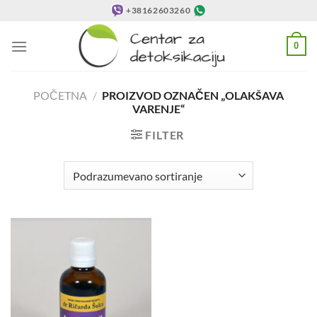
Preskoči
+38162603260
na
sadržaj
0
POČETNA
/
PROIZVOD OZNAČEN „OLAKŠAVA
VARENJE“
FILTER