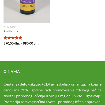
TINKTURE
Antibiotik
Raspon
Ocenjeno
590,00
din.
–
990,00
din.
cena:
sa
5.00
od
od
5
590,00 din.
do
990,00 din.
O NAMA
Centar za detoksikaciju (CD) je nevladina organizacija koja je
osnovana 2016. godine radi promovisanja zdravog načina
života i prirodnog lečenja u Srbiji i regionu bivše Jugoslavije.
Promocija zdravog načina života i prirodnog lečenja sprovodi