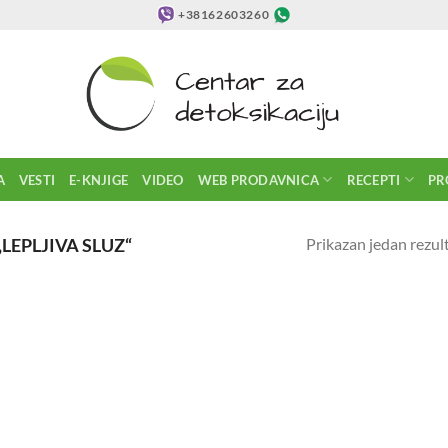
+38162603260
A
VESTI
E-KNJIGE
VIDEO
WEB PRODAVNICA
RECEPTI
PR
Prikazan jedan rezul
EPLJIVA SLUZ“