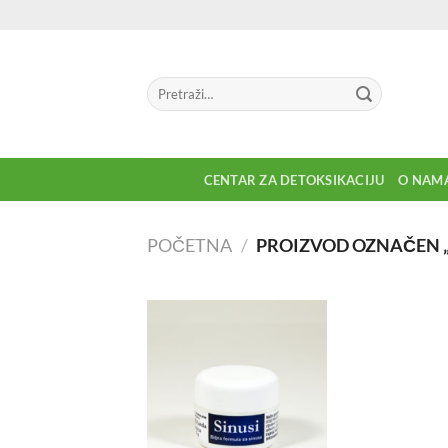
Preskoči
na
sadržaj
Pretraga
za:
CENTAR ZA DETOKSIKACIJU
O NAM
POČETNA
/
PROIZVOD OZNAČEN „L