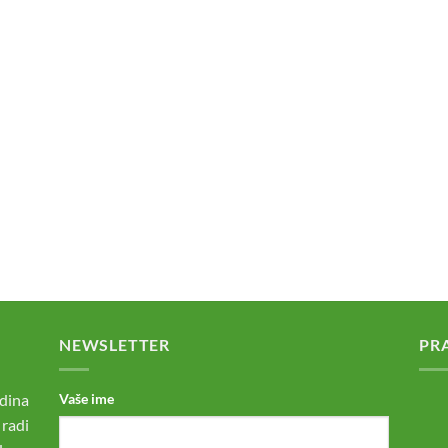
NEWSLETTER
PR
dina
Vaše ime
 radi