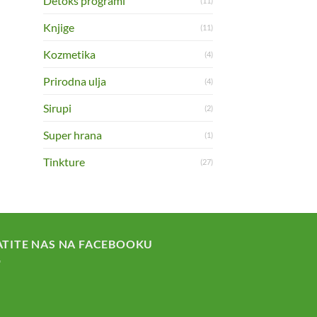
Detoks programi
(11)
Knjige
(11)
Kozmetika
(4)
Prirodna ulja
(4)
Sirupi
(2)
Super hrana
(1)
Tinkture
(27)
ATITE NAS NA FACEBOOKU