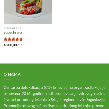
SUPER HRANA
Super hrana
Ocenjeno
4.200,00
din.
sa
5.00
od
5
O NAMA
Centar za detoksikaciju (CD) je nevladina organizacija koja je
osnovana 2016. godine radi promovisanja zdravog načina
života i prirodnog lečenja u Srbiji i regionu bivše Jugoslavije.
Promocija zdravog načina života i prirodnog lečenja sprovodi