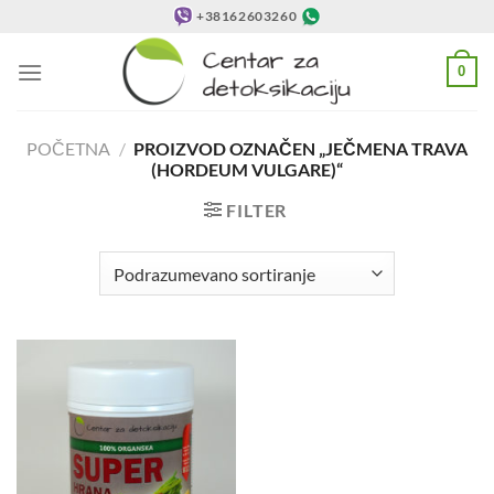
Preskoči
+38162603260
na
sadržaj
0
POČETNA
/
PROIZVOD OZNAČEN „JEČMENA TRAVA
(HORDEUM VULGARE)“
FILTER