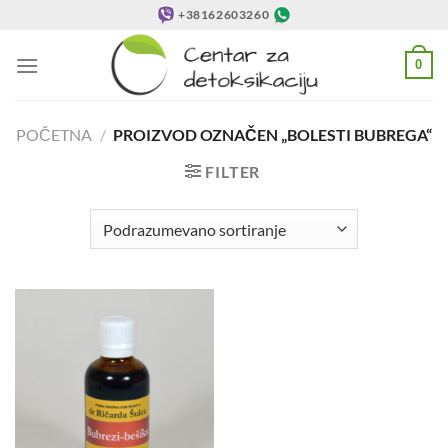
Preskoči
+38162603260
na
sadržaj
0
POČETNA
/
PROIZVOD OZNAČEN „BOLESTI BUBREGA“
FILTER