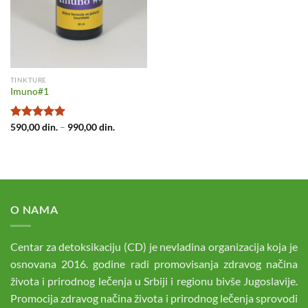
TINKTURE
Imuno#1
Raspon
Ocenjeno
590,00
din.
–
990,00
din.
cena:
sa
5.00
od
od
5
590,00 din.
do
990,00 din.
O NAMA
Centar za detoksikaciju (CD) je nevladina organizacija koja je
osnovana 2016. godine radi promovisanja zdravog načina
života i prirodnog lečenja u Srbiji i regionu bivše Jugoslavije.
Promocija zdravog načina života i prirodnog lečenja sprovodi