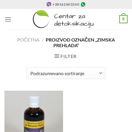
Preskoči
+38162603260
na
sadržaj
0
POČETNA
/
PROIZVOD OZNAČEN „ZIMSKA
PREHLADA“
FILTER