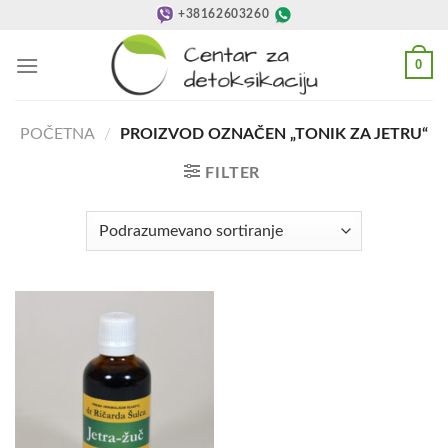
Preskoči
+38162603260
na
sadržaj
0
POČETNA
/
PROIZVOD OZNAČEN „TONIK ZA JETRU“
FILTER