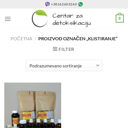
Preskoči
+38162603260
na
sadržaj
0
POČETNA
/
PROIZVOD OZNAČEN „KLISTIRANJE“
FILTER