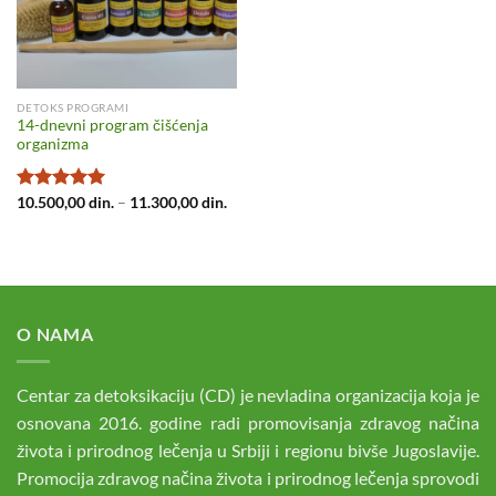
DETOKS PROGRAMI
14-dnevni program čišćenja
organizma
Raspon
Ocenjeno
10.500,00
din.
–
11.300,00
din.
cena:
sa
5.00
od
od
5
10.500,00 din.
do
11.300,00 din.
O NAMA
Centar za detoksikaciju (CD) je nevladina organizacija koja je
osnovana 2016. godine radi promovisanja zdravog načina
života i prirodnog lečenja u Srbiji i regionu bivše Jugoslavije.
Promocija zdravog načina života i prirodnog lečenja sprovodi