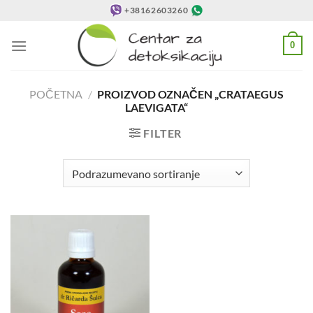
Preskoči
+38162603260
na
sadržaj
0
POČETNA
/
PROIZVOD OZNAČEN „CRATAEGUS
LAEVIGATA“
FILTER