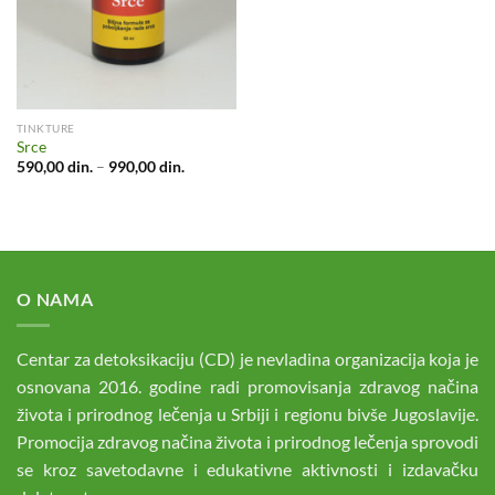
TINKTURE
Srce
Raspon
590,00
din.
–
990,00
din.
cena:
od
590,00 din.
do
990,00 din.
O NAMA
Centar za detoksikaciju (CD) je nevladina organizacija koja je
osnovana 2016. godine radi promovisanja zdravog načina
života i prirodnog lečenja u Srbiji i regionu bivše Jugoslavije.
Promocija zdravog načina života i prirodnog lečenja sprovodi
se kroz savetodavne i edukativne aktivnosti i izdavačku