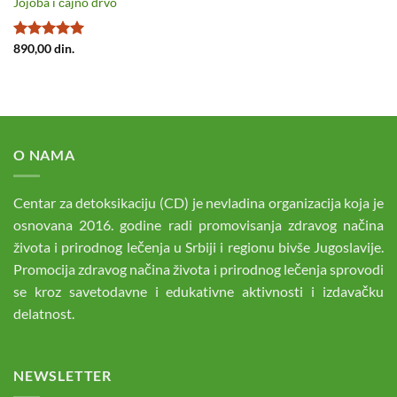
Jojoba i čajno drvo
Ocenjeno
890,00
din.
sa
5.00
od
5
O NAMA
Centar za detoksikaciju (CD) je nevladina organizacija koja je
osnovana 2016. godine radi promovisanja zdravog načina
života i prirodnog lečenja u Srbiji i regionu bivše Jugoslavije.
Promocija zdravog načina života i prirodnog lečenja sprovodi
se kroz savetodavne i edukativne aktivnosti i izdavačku
delatnost.
NEWSLETTER