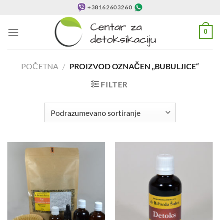
Preskoči
+38162603260
na
sadržaj
0
POČETNA
/
PROIZVOD OZNAČEN „BUBULJICE“
FILTER