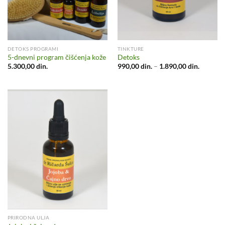
DETOKS PROGRAMI
TINKTURE
5-dnevni program čišćenja kože
Detoks
Raspon
5.300,00
din.
990,00
din.
–
1.890,00
din.
cena:
od
990,00 d
do
1.890,00
PRIRODNA ULJA