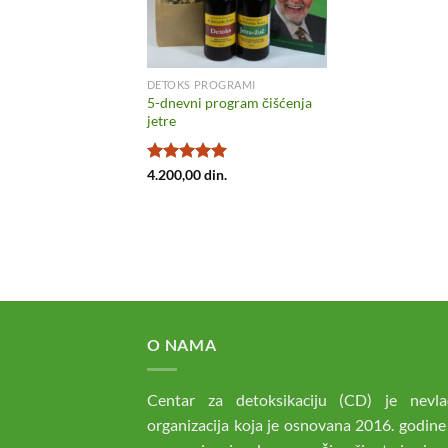
DETOKS PROGRAMI
5-dnevni program čišćenja
jetre
Ocenjeno
4.200,00
din.
sa
5.00
od
5
O NAMA
Centar za detoksikaciju (CD) je nevla
organizacija koja je osnovana 2016. godine