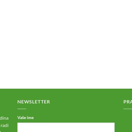
NEWSLETTER
PR
dina
Vaše ime
 radi