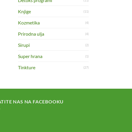
Detoks programi
(11)
Knjige
(11)
Kozmetika
(4)
Prirodna ulja
(4)
Sirupi
(2)
Super hrana
(1)
Tinkture
(27)
ATITE NAS NA FACEBOOKU